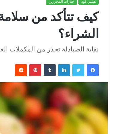
هيلثي فود
خيارات المحررين
كيف تتأكد من سلامة 
الشراء؟
نقابة الصيادلة تحذر من المكملات ال
فيسبوك
تويتر
لينكدإن
بينتيريست