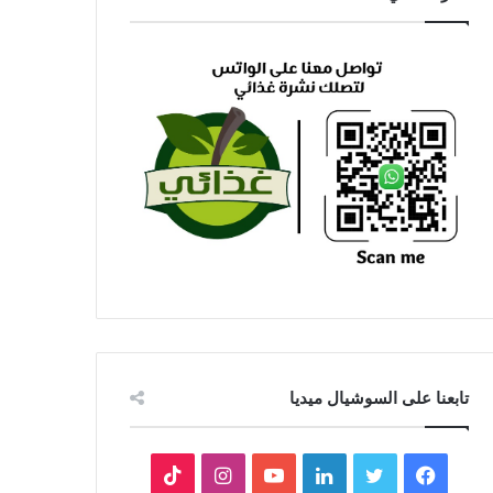
تابعنا على السوشيال ميديا
فيسبوك
تويتر
لينكدإن
يوتيوب
انستقرام
‫TikTok