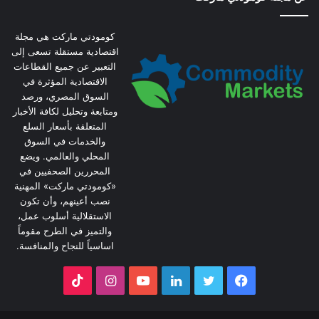
كومودتي ماركت هي مجلة
اقتصادية مستقلة تسعى إلى
التعبير عن جميع القطاعات
الاقتصادية المؤثرة في
السوق المصري، ورصد
ومتابعة وتحليل لكافة الأخبار
المتعلقة بأسعار السلع
والخدمات في السوق
المحلي والعالمي. ويضع
المحررين الصحفيين في
«كومودتي ماركت» المهنية
نصب أعينهم، وأن تكون
الاستقلالية أسلوب عمل،
والتميز في الطرح مقوماً
اساسياً للنجاح والمنافسة.
فيسبوك
تويتر
لينكدإن
يوتيوب
انستقرام
‫TikTok