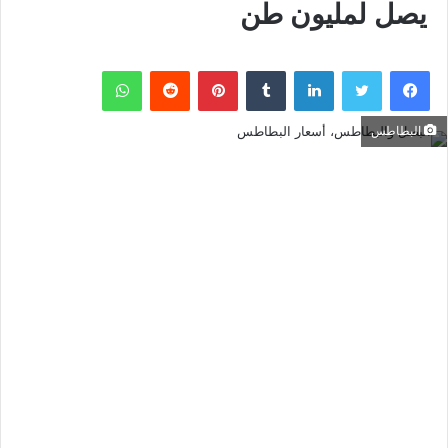
يصل لمليون طن
فيسبوك
تويتر
لينكدإن
بينتيريست
واتساب
البطاطس