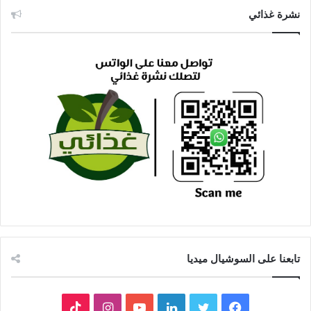
نشرة غذائي
تابعنا على السوشيال ميديا
فيسبوك
تويتر
لينكدإن
يوتيوب
انستقرام
‫TikTok