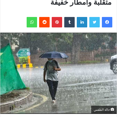
متقلبة وأمطار خفيفة
فيسبوك
تويتر
لينكدإن
بينتيريست
واتساب
حالة الطقس