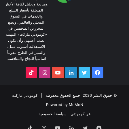
ومتابعة وتحليل لكافة الأخبار
المتعلقة بأسعار السلع
والخدمات في السوق
المحلي والعالمي. ويضع
المحررين الصحفيين في
«كومودتي ماركت» المهنية
نصب أعينهم، وأن تكون
الاستقلالية أسلوب عمل،
والتميز في الطرح مقوماً
اساسياً للنجاح والمنافسة.
فيسبوك
تويتر
لينكدإن
يوتيوب
انستقرام
‫TikTok
© حقوق النشر 2026، جميع الحقوق محفوظة |
كومودتي ماركت
Powered by MoMeN
عن كومودتي
سياسة الخصوصية
فيسبوك
تويتر
لينكدإن
يوتيوب
انستقرام
‫TikTok