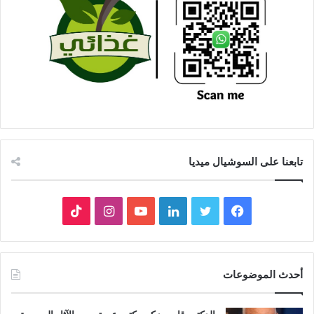
تابعنا على السوشيال ميديا
فيسبوك
تويتر
لينكدإن
يوتيوب
انستقرام
‫TikTok
أحدث الموضوعات