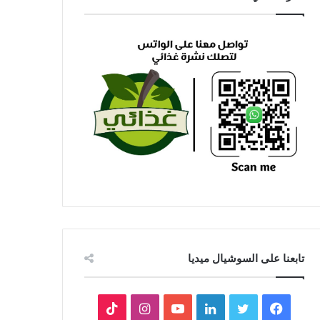
تابعنا على السوشيال ميديا
فيسبوك
تويتر
لينكدإن
يوتيوب
انستقرام
‫TikTok