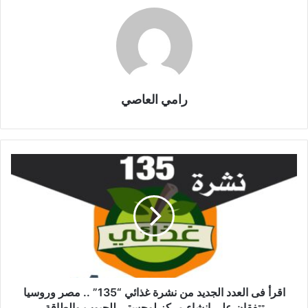
رامي العاصي
اقرأ فى العدد الجديد من نشرة غذائي “135” .. مصر وروسيا
تتفقان على إنشاء مركز لوجستي للحبوب والطاقة