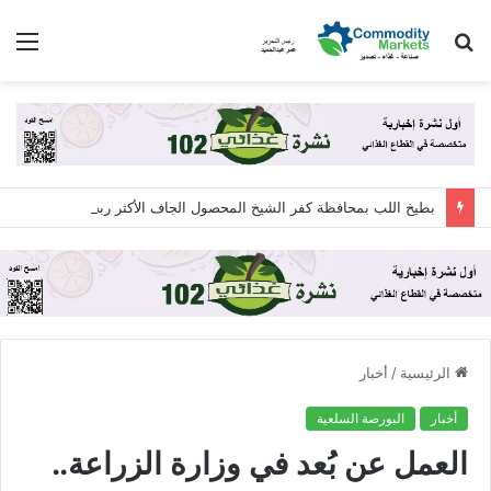
بحث
الق
عن
بطيخ اللب بمحافظة كفر الشيخ المحصول الجاف الأكثر ربحية للمزارعين ..الفدان ينتج طناً والأسعار تصل لـ 160 جنيهاً
الرئيسية
/
أخبار
أخبار
البورصة السلعية
العمل عن بُعد في وزارة الزراعة..