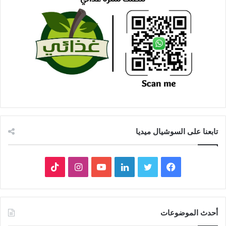
تابعنا على السوشيال ميديا
فيسبوك
تويتر
لينكدإن
يوتيوب
انستقرام
‫TikTok
أحدث الموضوعات