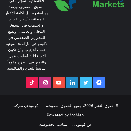
الاقتصادية المؤثرة في
السوق المصري، ورصد
ومتابعة وتحليل لكافة الأخبار
المتعلقة بأسعار السلع
والخدمات في السوق
المحلي والعالمي. ويضع
المحررين الصحفيين في
«كومودتي ماركت» المهنية
نصب أعينهم، وأن تكون
الاستقلالية أسلوب عمل،
والتميز في الطرح مقوماً
اساسياً للنجاح والمنافسة.
فيسبوك
تويتر
لينكدإن
يوتيوب
انستقرام
‫TikTok
© حقوق النشر 2026، جميع الحقوق محفوظة |
كومودتي ماركت
Powered by MoMeN
عن كومودتي
سياسة الخصوصية