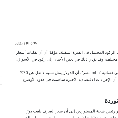
0
2 دقائق
كود المحتمل فى الفترة المقبلة، مؤكدًا أن أن تقلبات أسعار
مختلف، وقد يؤدي ذلك في بعض الأحيان إلى ركود في الأسواق.
وأوضح بشاي، خلال مداخلة هاتفية ببرنامج “الحكاية” على فضائية “mbc مصر”، أن الدولار يمثل نسبة لا تقل عن 70%
أن الإجراءات الاقتصادية الأخيرة ساهمت في هدوء الأوضاع
توردة
 رئيس شعبة المستوردين إلى أن سعر الصرف يلعب دورًا
ًا في تحديد تكلفة الاستيراد، حيث يدخل في حسابات الشحن