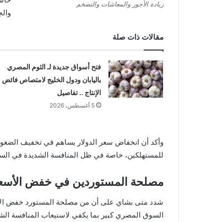
زيادة الأجور والمعاشات والتضخم
والج
مقالات ذات صلة
فتح أسواق جديدة لـ الثوم المصري
باليابان ودول الخليج لامتصاص فائض
الإنتاج .. تفاصيل
5 أغسطس، 2026
وأكد أن انخفاض سعر الدولار يساهم في تخفيف الضغوط
للمستهلكين، خاصة في ظل المنافسة الشديدة في ال
مصلحة المستوردين في خفض الأسع
شدد متى بشاي على أن من مصلحة المستورد خفض الأسعا
السوق المصري كبير بما يكفي لاستيعاب المنافسة الشري