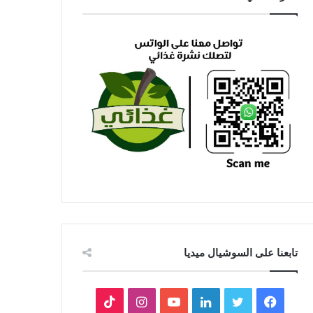
تابعنا على السوشيال ميديا
فيسبوك
تويتر
لينكدإن
يوتيوب
انستقرام
‫TikTok