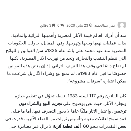
عمر عبدالحميد
23 يناير، 2026
0
3 دقائق
منذ أن أدرك العالم قيمة الآثار المصرية وأهميتها التراثية والمادية،
بدأت عمليات نهبها وبيعها وتهريبها. وفي المقابل، حاولت الحكومات
المصرية منذ عهد محمد علي باشا عام 1835م سنّ القوانين واللوائح
التي تنظم التنقيب والتجارة، وتحد من تهريب الآثار المصرية، لكنها
لم تفلح دائمًا في وقف هذا النزيف التراثي. إذ إن بعض هذه القوانين،
خصوصًا ما قبل عام 1983م، لم تمنع بيع وشراء الآثار بل شرعنت ما
يمكن اعتباره “سرقات مشروعة”.
كان القانون رقم 117 لسنة 1983، نقطة تحوّل في تنظيم حيازة
وتجارة الآثار، حيث نص بوضوح على
تجريم البيع والشراء دون
ترخيص
، واعتبار الآثار ملكًا عامًا لا يجوز التصرف فيها. أما ما قبله،
فقد سمح لعائلات معينة بتأسيس ثروات من القطع الآثرية، قدرت في
بعض التقديرات بنحو
60
ألف قطعة آثرية
لا تزال غير مصادرة حتى