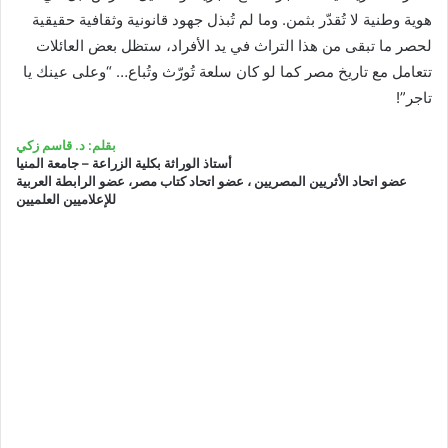
هوية وطنية لا تُقدّر بثمن. وما لم تُبذل جهود قانونية وثقافية حقيقية
لحصر ما تبقى من هذا التراث في يد الأفراد، ستظل بعض العائلات
تتعامل مع تاريخ مصر كما لو كان سلعة تُورّث وتُباع… “وعلى عينك يا
تاجر”!
بقلم: د. قاسم زكي
أستاذ الوراثة بكلية الزراعة – جامعة المنيا
عضو اتحاد الأثريين المصريين ، عضو اتحاد كتاب مصر، عضو الرابطة العربية
للإعلاميين العلميين