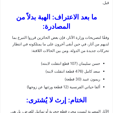
قبل.
ما بعد الاعتراف: الهبة بدلاً من
المصادرة:
وفقًا لتصريحات وزارة الآثار، فإن بعض الحائزين قرروا التبرع بما
لديهم من آثار، في حين أبقى آخرون على ما يمتلكونه في انتظار
تحركات جديدة من الدولة. ومن بين الحالات اللافتة:
حسن سليمان (107 قطع انتقلت لابنته)
سعد كامل (476 قطعة انتقلت لابنه)
ريمون عبيد (30 قطعة)
ألفا حياتي الفرنسية (12 قطعة ورثتها عن زوجها)
الختام: إرث لا يُشترى:
الآثار المصرية ليست مجرد قطع حجرية أو تماثيل للعرض، بل هي