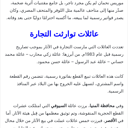
موريس نحمان لم يكن مجرد تاجر، بل جامع مقتنيات آثرية ضخمة،
صدّر منها إلى متاحف عالمية مثل اللوفر والمتحف المصري، وكان
يصدر فواتير رسمية لما يبيعه، ما أكسبه احترامًا دوليًا حتى بعد وفاته.
عائلات توارثت التجارة
تعددت العائلات التي مارست التجارة في الآثار بموجب تصاريح
رسمية قبل عام 1983م. من أبرزها: عائلة زكي محارب – عائلة محمد
حساني – عائلة عبد الرسول – عائلة حسن محمود.
كانت هذه العائلات تبيع القطع بفاتورة رسمية، تتضمن رقم القطعة
واسم المشتري، لتسهل عليه الخروج بها من البلاد عبر المنافذ
الرسمية.
وفي
محافظة المنيا
، برزت عائلة
السيوفي
التي امتلكت عشرات
القطع الحجرية المنقوشة، وتم توثيق معظمها من قِبل هيئة الآثار. أما
في
الأقصر
، فبرزت خمس عائلات عملت في بيع الآثار من خلال محال
مرخصة وهم: محمد محمود حامد محسن – حساني عبد الجليل –