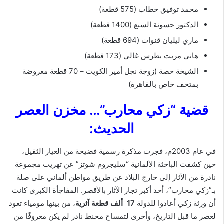
محمد توفيق خطاب (575 قطعة)
الدكتور حسونة السبع (1400 قطعة)
ماري ليليان قنوات (694 قطعة)
هاني مريت بطرس غالي (173 قطعة)
الشيخة حصة (زوجة نجل أمير الكويت – 70 قطعة معروضة
بمتحف خاص بالقاهرة)
قضية “زكي محارب”… مخزن العصر
الحديث:
في عام 2003م، فجرت مذكرة رسمية فضيحة من العيار الثقيل،
حين كشفت الباحثة الألمانية “سليجروم شوتز” عن تهريب مجموعة
نادرة من الآثار إلى خارج البلاد عن طريق مواطن ألماني على صلة
بـ”زكي محارب”، أحد أكبر تجار الآثار بالأقصر. المفاجأة الكبرى كانت
أن ورثة زكي أعادوا للدولة
17
ألف قطعة آثرية
، من بينها مومياء تعود
لعصر ما قبل التاريخ، وأخرى لتمساح محنط نادر لم يكن معروفًا من