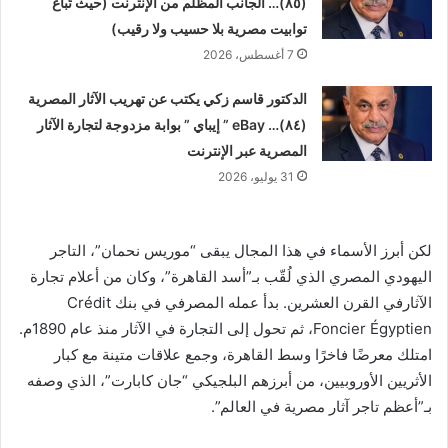
(٨٥)… الجانب المظلم من الإنترنت (حيث تُباع
توابيت مصرية بلا حسيب ولا رقيب)
7 أغسطس، 2026
الدكتور قاسم زكي يكتب عن تهريب الآثار المصرية
(٨٤)… eBay ” إيباي ” بوابة مزدوجة لتجارة الآثار
المصرية عبر الإنترنت
31 يوليو، 2026
لكن أبرز الأسماء في هذا المجال يبقى “موريس نحمان”، التاجر
اليهودي المصري الذي لُقّب بـ”أسد القاهرة”، وكان من أعلام تجارة
الآثارفي القرن العشرين. بدأ عمله المصرفي في بنك Crédit
Foncier Égyptien، ثم تحول إلى التجارة في الآثار منذ عام 1890م.
امتلك معرضًا فاخرًا وسط القاهرة، وجمع علاقات متينة مع كبار
الأثريين الأوروبيين، من أبرزهم البلجيكي “جان كابارت”، الذي وصفه
بـ”أعظم تاجر آثار مصرية في العالم”.