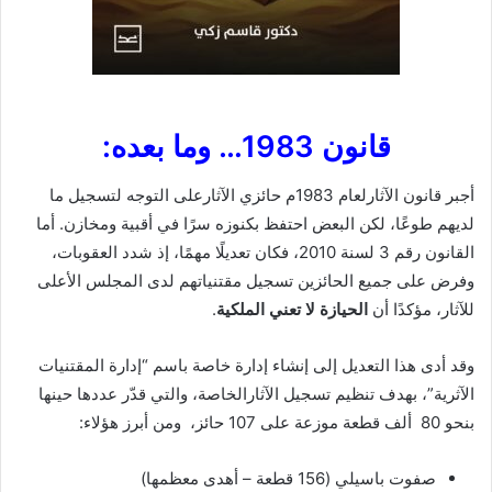
قانون 1983… وما بعده:
أجبر قانون الآثارلعام 1983م حائزي الآثارعلى التوجه لتسجيل ما
لديهم طوعًا، لكن البعض احتفظ بكنوزه سرًا في أقبية ومخازن. أما
القانون رقم 3 لسنة 2010، فكان تعديلًا مهمًا، إذ شدد العقوبات،
وفرض على جميع الحائزين تسجيل مقتنياتهم لدى المجلس الأعلى
للآثار، مؤكدًا أن
الحيازة لا تعني الملكية
.
وقد أدى هذا التعديل إلى إنشاء إدارة خاصة باسم “إدارة المقتنيات
الآثرية”، بهدف تنظيم تسجيل الآثارالخاصة، والتي قدّر عددها حينها
بنحو 80 ألف قطعة موزعة على 107 حائز، ومن أبرز هؤلاء:
صفوت باسيلي (156 قطعة – أهدى معظمها)