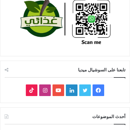
تابعنا على السوشيال ميديا
فيسبوك
تويتر
لينكدإن
يوتيوب
انستقرام
‫TikTok
أحدث الموضوعات