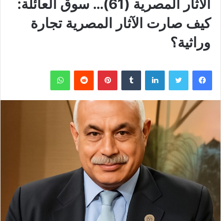
الآثار المصرية (61)… سوق العائلة:
كيف صارت الآثار المصرية تجارة
وراثية؟
فيسبوك
تويتر
لينكدإن
بينتيريست
واتساب