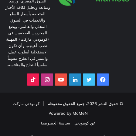
السوق المصري، ورصد
ومتابعة وتحليل لكافة الأخبار
المتعلقة بأسعار السلع
والخدمات في السوق
المحلي والعالمي. ويضع
المحررين الصحفيين في
«كومودتي ماركت» المهنية
نصب أعينهم، وأن تكون
الاستقلالية أسلوب عمل،
والتميز في الطرح مقوماً
اساسياً للنجاح والمنافسة.
فيسبوك
تويتر
لينكدإن
يوتيوب
انستقرام
‫TikTok
© حقوق النشر 2026، جميع الحقوق محفوظة |
كومودتي ماركت
Powered by MoMeN
عن كومودتي
سياسة الخصوصية