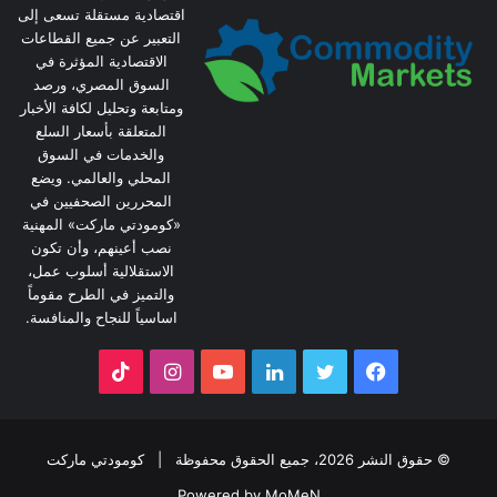
اقتصادية مستقلة تسعى إلى
التعبير عن جميع القطاعات
الاقتصادية المؤثرة في
السوق المصري، ورصد
ومتابعة وتحليل لكافة الأخبار
المتعلقة بأسعار السلع
والخدمات في السوق
المحلي والعالمي. ويضع
المحررين الصحفيين في
«كومودتي ماركت» المهنية
نصب أعينهم، وأن تكون
الاستقلالية أسلوب عمل،
والتميز في الطرح مقوماً
اساسياً للنجاح والمنافسة.
فيسبوك
تويتر
لينكدإن
يوتيوب
انستقرام
‫TikTok
© حقوق النشر 2026، جميع الحقوق محفوظة |
كومودتي ماركت
Powered by MoMeN