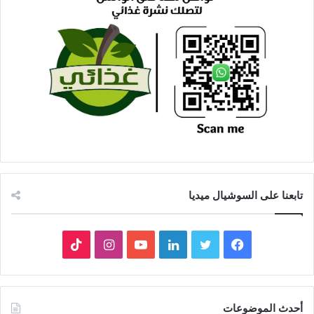
تابعنا على السوشيال ميديا
فيسبوك
تويتر
لينكدإن
يوتيوب
انستقرام
‫TikTok
أحدث الموضوعات