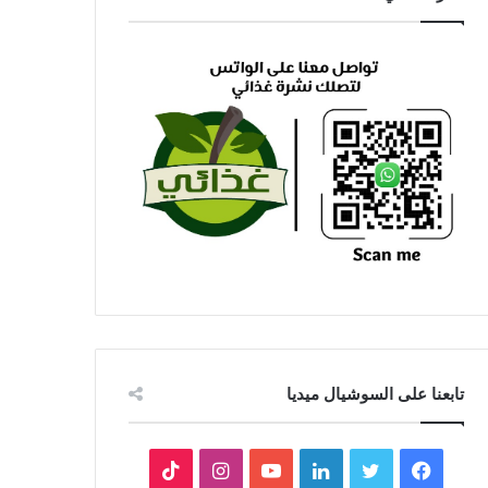
تابعنا على السوشيال ميديا
فيسبوك
تويتر
لينكدإن
يوتيوب
انستقرام
‫TikTok