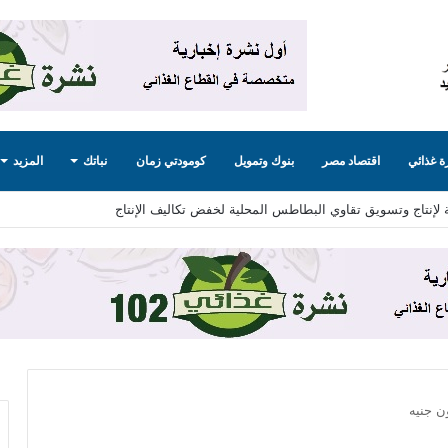
 غذائي
اقتصاد مصر
بنوك وتمويل
كومودتي زمان
نباتك
المزيد
“اكسبولينك” آليات التعاون لزيادة الصادرات المصرية