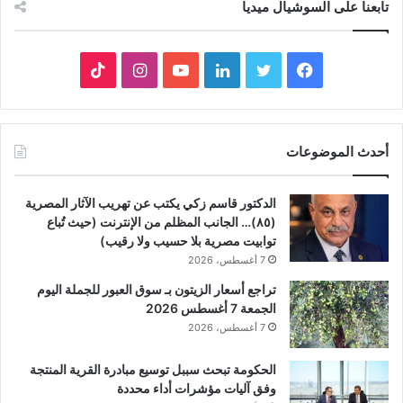
تابعنا على السوشيال ميديا
فيسبوك
تويتر
لينكدإن
يوتيوب
انستقرام
‫TikTok
أحدث الموضوعات
الدكتور قاسم زكي يكتب عن تهريب الآثار المصرية
(٨٥)… الجانب المظلم من الإنترنت (حيث تُباع
توابيت مصرية بلا حسيب ولا رقيب)
7 أغسطس، 2026
تراجع أسعار الزيتون بـ سوق العبور للجملة اليوم
الجمعة 7 أغسطس 2026
7 أغسطس، 2026
الحكومة تبحث سببل توسيع مبادرة القرية المنتجة
وفق آليات مؤشرات أداء محددة