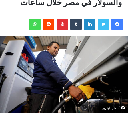
والسولار في مصر خلال ساعات
فيسبوك
تويتر
لينكدإن
بينتيريست
واتساب
أسعار البنزين