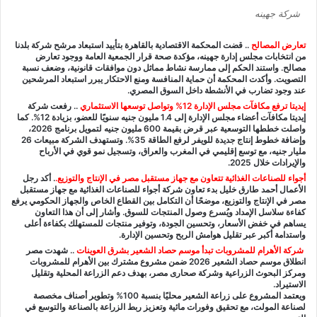
شركة جهينه
تعارض المصالح
..
قضت المحكمة الاقتصادية بالقاهرة بتأييد استبعاد مرشح شركة بلدنا
من انتخابات مجلس إدارة جهينه، مؤكدة صحة قرار الجمعية العامة ووجود تعارض
مصالح. واستند الحكم إلى ممارسة نشاط مماثل دون موافقات قانونية، وضعف نسبة
التصويت. وأكدت المحكمة أن حماية المنافسة ومنع الاحتكار يبرر استبعاد المرشحين
عند وجود تضارب في الأنشطة داخل السوق المصري.
إيديتا ترفع مكافآت مجلس الإدارة 12% وتواصل توسعها الاستثماري
.. رفعت شركة
إيديتا مكافآت أعضاء مجلس الإدارة إلى 1.4 مليون جنيه سنويًا للعضو، بزيادة 12%. كما
واصلت خططها التوسعية عبر قرض بقيمة 600 مليون جنيه لتمويل برنامج 2026،
وإضافة خطوط إنتاج جديدة للويفر لرفع الطاقة 35%. وتستهدف الشركة مبيعات 26
مليار جنيه، مع توسع إقليمي في المغرب والعراق، وتسجيل نمو قوي في الأرباح
والإيرادات خلال 2025.
أجواء للصناعات الغذائية تتعاون مع جهاز مستقبل مصر في الإنتاج والتوزيع
.
. أكد رجل
الأعمال أحمد طارق خليل بدء تعاون شركة أجواء للصناعات الغذائية مع جهاز مستقبل
مصر في الإنتاج والتوزيع، موضحًا أن التكامل بين القطاع الخاص والجهاز الحكومي يرفع
كفاءة سلاسل الإمداد ويُسرع وصول المنتجات للسوق. وأشار إلى أن هذا التعاون
يساهم في خفض الأسعار، وتحسين الجودة، وتوفير منتجات للمستهلك بكفاءة أعلى
واستدامة أكبر عبر تقليل هوامش الربح وتحسين الإدارة.
شركة
الأهرام للمشروبات تبدأ
موسم حصاد الشعير بشرق العوينات
.. شهدت مصر
انطلاق موسم حصاد الشعير 2026 ضمن مشروع مشترك بين الأهرام للمشروبات
ومركز البحوث الزراعية وشركة صحارى مصر، بهدف دعم الزراعة المحلية وتقليل
الاستيراد.
ويعتمد المشروع على زراعة الشعير محليًا بنسبة 100% وتطوير أصناف مخصصة
لصناعة المولت، مع تحقيق وفورات مائية وتعزيز ربط الزراعة بالصناعة والتوسع في