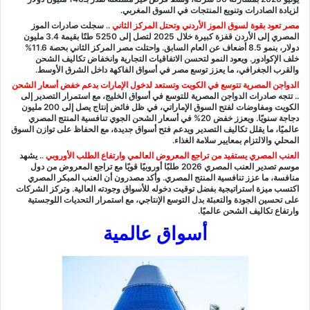
لزيادة الصادرات وتنويع المنتجات في السوق المغربي.
مصر تعود بقوة لسوق الموز الأردني وتحتل المركز الثاني
..
سجلت صادرات الموز
المصري إلى الأردن قفزة كبيرة خلال 2025 لتصل إلى 5250 طنًا بقيمة 3.4 مليون
دولار، بنمو 8.5 أضعاف عن العام السابق. واحتلت مصر المركز الثاني بحصة 11.6%
خلف الإكوادور. ويعود النمو لتحسن الاتفاقيات التجارية وانخفاض تكاليف الشحن
والقرب الجغرافي، ما يعزز توسع مصر في أسواق الفاكهة داخل الشرق الأوسط.
الدواجن المصرية تتوسع في الكويت وتستعد لدخول الإمارات بدعم خفض أسعار الشحن
..
تتجه صادرات الدواجن المصرية للتوسع في أسواق الخليج، مع استمرار التصدير إلى
الكويت ومفاوضات لفتح السوق الإماراتي، في ظل فائض إنتاج يصل إلى 200 مليون
دجاجة سنويًا. ويعزز خفض 20% في أسعار الشحن الجوي تنافسية المنتج المصري
عالميًا، ما يقلل تكاليف التصدير ويدعم فتح أسواق جديدة، مع الحفاظ على توازن السوق
المحلي والالتزام بمعايير سلامة الغذاء.
العنب المصري يستفيد من تراجع المعروض العالمي وارتفاع الطلب الأوروبي
.
. يشهد
موسم تصدير العنب المصري 2026 طلبًا أوروبيًا قويًا مع تراجع المعروض من دول
منافسة، ما عزز تنافسية المنتج المصري. وأكد مصدرون أن العنب المبكر المصري
اكتسب ميزة استراتيجية بفضل توقيت دخوله للأسواق وجودته العالية. وتركز الشركات
على تحسين الجودة والتعبئة بدل التوسع الإنتاجي، مع استمرار التحديات اللوجستية
وارتفاع تكاليف الشحن عالميًا.
أسواق عالمية