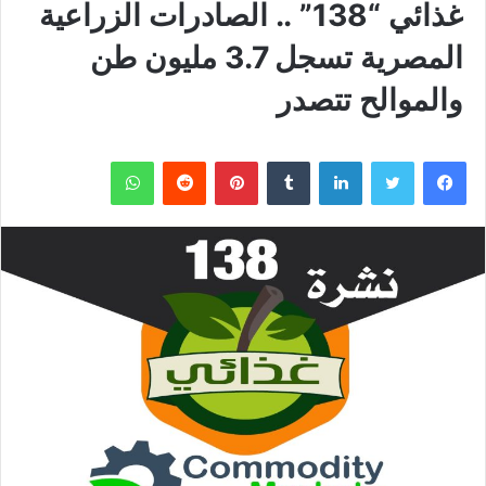
غذائي “138” .. الصادرات الزراعية
المصرية تسجل 3.7 مليون طن
والموالح تتصدر
فيسبوك
تويتر
لينكدإن
بينتيريست
واتساب