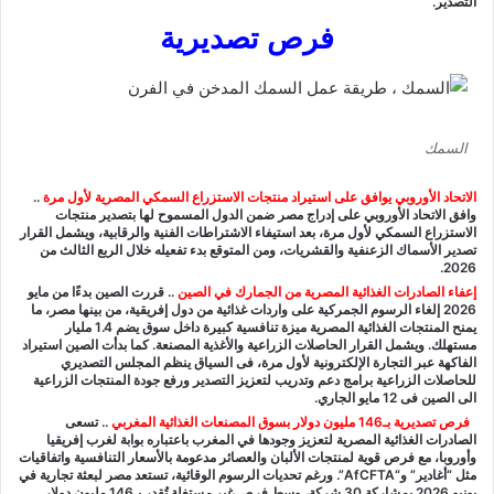
التصدير.
فرص تصديرية
السمك
الاتحاد الأوروبي يوافق على استيراد منتجات الاستزراع السمكي المصرية لأول مرة
..
وافق الاتحاد الأوروبي على إدراج مصر ضمن الدول المسموح لها بتصدير منتجات
الاستزراع السمكي لأول مرة، بعد استيفاء الاشتراطات الفنية والرقابية، ويشمل القرار
تصدير الأسماك الزعنفية والقشريات، ومن المتوقع بدء تفعيله خلال الربع الثالث من
2026.
إعفاء الصادرات الغذائية المصرية من الجمارك في الصين
..
قررت الصين بدءًا من مايو
2026 إلغاء الرسوم الجمركية على واردات غذائية من دول إفريقية، من بينها مصر، ما
يمنح المنتجات الغذائية المصرية ميزة تنافسية كبيرة داخل سوق يضم 1.4 مليار
مستهلك. ويشمل القرار الحاصلات الزراعية والأغذية المصنعة. كما بدأت الصين استيراد
الفاكهة عبر التجارة الإلكترونية لأول مرة، فى السياق ينظم المجلس التصديري
للحاصلات الزراعية برامج دعم وتدريب لتعزيز التصدير ورفع جودة المنتجات الزراعية
الى الصين فى 12 مايو الجاري.
فرص تصديرية بـ146 مليون دولار بسوق المصنعات الغذائية المغربي
..
تسعى
الصادرات الغذائية المصرية لتعزيز وجودها في المغرب باعتباره بوابة لغرب إفريقيا
وأوروبا، مع فرص قوية لمنتجات الألبان والعصائر مدعومة بالأسعار التنافسية واتفاقيات
مثل “أغادير” و“AfCFTA”. ورغم تحديات الرسوم الوقائية، تستعد مصر لبعثة تجارية في
يونيو 2026 بمشاركة 30 شركة، وسط فرص غير مستغلة تُقدر بـ146 مليون دولار