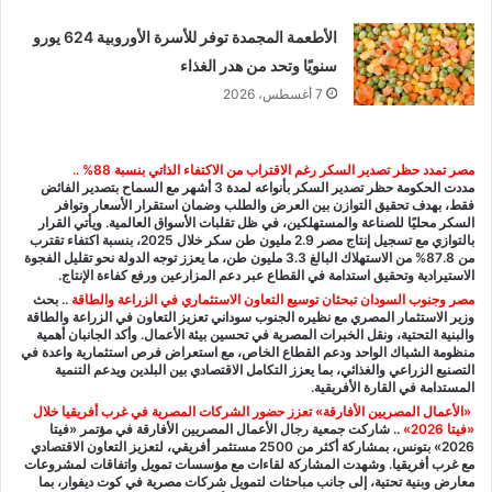
الأطعمة المجمدة توفر للأسرة الأوروبية 624 يورو
سنويًا وتحد من هدر الغذاء
7 أغسطس، 2026
مصر تمدد
حظر تصدير السكر رغم الا
قتراب من الاكتفاء الذاتي بنسبة 88% ..
مددت الحكومة حظر تصدير السكر بأنواعه لمدة 3 أشهر مع السماح بتصدير الفائض
فقط، بهدف تحقيق التوازن بين العرض والطلب وضمان استقرار الأسعار وتوافر
السكر محليًا للصناعة والمستهلكين، في ظل تقلبات الأسواق العالمية. ويأتي القرار
بالتوازي مع تسجيل إنتاج مصر 2.9 مليون طن سكر خلال 2025، بنسبة اكتفاء تقترب
من 87.8% من الاستهلاك البالغ 3.3 مليون طن، ما يعزز توجه الدولة نحو تقليل الفجوة
الاستيرادية وتحقيق استدامة في القطاع عبر دعم المزارعين ورفع كفاءة الإنتاج.
مصر وجنوب السودان تبحثان توسيع التعاون الاستثماري في الزراعة والطاقة
..
بحث
وزير الاستثمار المصري مع نظيره الجنوب سوداني تعزيز التعاون في الزراعة والطاقة
والبنية التحتية، ونقل الخبرات المصرية في تحسين بيئة الأعمال. وأكد الجانبان أهمية
منظومة الشباك الواحد ودعم القطاع الخاص، مع استعراض فرص استثمارية واعدة في
التصنيع الزراعي والغذائي، بما يعزز التكامل الاقتصادي بين البلدين ويدعم التنمية
المستدامة في القارة الأفريقية.
«
الأعمال المصريين الأفارقة» تعزز حضور الشركات المصرية في غرب أفريقيا خلال
«فيتا 2026
»
..
شاركت جمعية رجال الأعمال المصريين الأفارقة في مؤتمر «فيتا
2026» بتونس، بمشاركة أكثر من 2500 مستثمر أفريقي، لتعزيز التعاون الاقتصادي
مع غرب أفريقيا. وشهدت المشاركة لقاءات مع مؤسسات تمويل واتفاقات لمشروعات
معارض وبنية تحتية، إلى جانب مباحثات لتمويل شركات مصرية في كوت ديفوار، بما