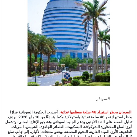
السودان
السودان يحظر استيراد 46 سلعة معظمها غذائية
..
أصدرت الحكومة السودانية قرارًا
بحظر استيراد نحو 46 سلعة غذائية واستهلاكية وكمالية بدءًا من 10 مايو 2026، بهدف
تقليل الضغط على النقد الأجنبي ودعم الجنيه السوداني وتشجيع الإنتاج المحلي، وتشمل
أبرز السلع المحظورة الشوكولاتة، البسكويت، العصائر الجاهزة، الشيبس، المربات،
الطحينة، الأرز، المياه الغازية، اللحوم المصنعة، وبعض منتجات الألبان، إلى جانب سلع
كمالية أخرى.. القرار قد يساعد في تقليل الطلب على الدولار، لكنه قد يرفع الأسعار