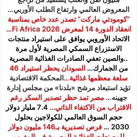
المعروض العالمي وارتفاع الطلب الأوربي…
“كومودتي ماركت” تصدر عدد خاص بمناسبة
انعقاد الدورة 14 لمعرض Fi Africa 2026…
الاتحاد الأوروبي يوافق على استيراد منتجات
الاستزراع السمكي المصرية لأول مرة
..والصين تعفي
الصادرات الغذائية المصرية
من الجمارك…
السودان يحظر استيراد 46
سلعة معظمها غذائية…
المحكمة الاقتصادية
تؤيد استبعاد مرشح «بلدنا» من مجلس إدارة
جهينه…
مصر تمد حظر تصدير السكر رغم
الاقتراب من الاكتفاء الذاتي…
7.4 مليار دولار
حجم السوق العالمي للكولاجين بحلول
2030 …
فرص تصديرية بـ146 مليون دولار
للمصنعات الغذائية المصرية في المغرب