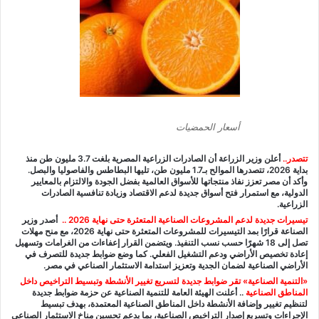
أسعار الحمضيات
تتصدر..
أعلن وزير الزراعة أن الصادرات الزراعية المصرية بلغت 3.7 مليون طن منذ
بداية 2026، تتصدرها الموالح بـ1.7 مليون طن، تليها البطاطس والفاصوليا والبصل.
وأكد أن مصر تعزز نفاذ منتجاتها للأسواق العالمية بفضل الجودة والالتزام بالمعايير
الدولية، مع استمرار فتح أسواق جديدة لدعم الاقتصاد وزيادة تنافسية الصادرات
الزراعية.
ت
يسيرات جديدة لدعم المشروعات الصناعية المتعثرة حتى نهاية 2026
..
أصدر وزير
الصناعة قرارًا بمد التيسيرات للمشروعات المتعثرة حتى نهاية 2026، مع منح مهلات
تصل إلى 18 شهرًا حسب نسب التنفيذ. ويتضمن القرار إعفاءات من الغرامات وتسهيل
إعادة تخصيص الأراضي ودعم التشغيل الفعلي. كما وضع ضوابط جديدة للتصرف في
الأراضي الصناعية لضمان الجدية وتعزيز استدامة الاستثمار الصناعي في مصر.
«
التنمية الصناعية» تقر ضوابط جديدة لتسريع تغيير الأنشطة وتبسيط التراخيص داخل
المناطق الصناعية
..
أعلنت الهيئة العامة للتنمية الصناعية عن حزمة ضوابط جديدة
لتنظيم تغيير وإضافة الأنشطة داخل المناطق الصناعية المعتمدة، بهدف تبسيط
الإجراءات وتسريع إصدار التراخيص الصناعية، بما يدعم تحسين مناخ الاستثمار الصناعي