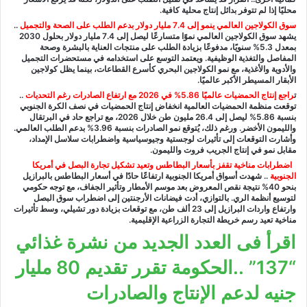
محليًا إذا لم تتوفر بدائل إنتاج محلية كافية.
سوق الكولاجين العالمي ينمو إلى 7.4 مليار دولار بدعم الطلب على الصحة والتجميل
..
يشهد سوق الكولاجين العالمي نموًا متسارعًا ليصل إلى 7.4 مليار دولار بحلول 2030
بمعدل 5.3% سنويًا، مدفوعًا بزيادة الطلب على منتجات العناية بالبشرة وصحة
المفاصل والتغذية الوظيفية. ويعتمد التوسع على استخدامه في مستحضرات التجميل
والأدوية والأغذية، مع نمو الكولاجين البحري كأسرع القطاعات، بينما يظل كولاجين
الأبقار المسيطر الأكبر عالميًا.
ت
راجع إنتاج الحمضيات عالميًا 5.86% في 2026 مع ارتفاع الصادرات رغم التحديات
..
توقعت منظمة الحمضيات العالمية انخفاض إنتاج الحمضيات في نصف الكرة الجنوبي
بنسبة 5.86% ليصل إلى 26.4 مليون طن خلال 2026، مع تراجع حاد في البرتقال
والليمون الأخضر. ورغم ذلك، يُتوقع نمو الصادرات بنسبة 3.96% بدعم الطلب العالمي.
وأشارت التوقعات إلى تأثيرات لوجستية وجيوسياسية واضطرابات سلاسل الإمداد،
مقابل نمو في إنتاج الجريب فروت والليمون.
اضطرابات مناخية تقفز بأسعار البطاطس وتعيد تشكيل تجارة البصل في أمريكا
الجنوبية
..
شهدت أسواق أمريكا الجنوبية ارتفاعًا حادًا في أسعار البطاطس بالبرازيل
بنحو 40% نتيجة نقص المعروض بعد موسم الأمطار وتأثير الجفاف، مع توجه حكومي
لتوسيع أنظمة الري. بالتوازي، أدت فيضانات الأرجنتين إلى اضطراب سوق البصل
وارتفاع واردات البرازيل إلى 23 ألف طن، مع توقعات بزيادة دور تشيلي، وسط تأثيرات
مناخية تعيد رسم خريطة التجارة الزراعية الإقليمية.
اقرأ فى العدد الجديد من نشرة غذائي
“137” ..الحكومة تقرر تقديم 80 مليار
جنيه لدعم الإنتاج والصادرات