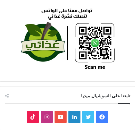
تابعنا على السوشيال ميديا
فيسبوك
تويتر
لينكدإن
يوتيوب
انستقرام
‫TikTok