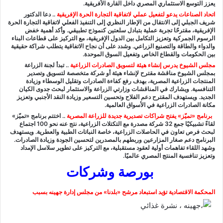
يعزز التوسع الاستثماري المصري داخل القارة الأفريقية.
اتحاد الصناعات يدعو لتفعيل عملي لاتفاقية التجارة الحرة الإفريقية
.. دعا الدكتور
شريف الجبلي إلى الانتقال من الإطار النظري إلى التنفيذ الفعلي لاتفاقية التجارة الحرة
الإفريقية، مقترحًا تجربة عملية بتبادل سلعتين كنموذج تطبيقي. وأكد أهمية خفض
الرسوم الجمركية وتعزيز التكامل بين الدول الإفريقية، مع التركيز على قطاعات البناء
والدواء والطاقة والتصنيع الزراعي. وشدد على أن نجاح الاتفاقية يتطلب شراكة حقيقية
بين الحكومات والقطاع الخاص وتفعيل السوق الموحدة.
مجلس الشيوخ يدرس إنشاء هيئة لتسويق الصادرات الزراعية
..
تبدأ لجنة الزراعة
بمجلس الشيوخ مناقشة مقترح لإنشاء هيئة أو شركة متخصصة لتسويق وتصدير
المنتجات الزراعية المصرية، بهدف رفع كفاءة الصادرات وتقليل الوسطاء وزيادة
التنافسية. ويشارك في المناقشات وزارتي الزراعة والاستثمار لبحث جدوى الكيان
الجديد. ويستهدف المقترح دعم الفلاح وتحسين التسعير وزيادة النقد الأجنبي وتعزيز
مكانة الصادرات الزراعية في الأسواق العالمية.
برنامج «تميّز» يفتح شراكات تصديرية جديدة للزراعة المصرية
..
اختتم برنامج «تميّز»
لقاءً تشبيكيًا جمع 32 شركة مصدرة مع التكتلات الزراعية، نتج عنه نحو 100 اجتماع
لبحث فرص تعاون في الحاصلات الزراعية، خاصة النباتات الطبية والعطرية. ويستهدف
البرنامج دعم صغار المزارعين وربطهم بالمصدرين لتحسين الجودة وزيادة الصادرات.
وشهد اللقاء تفاهمات أولية لعقود مستقبلية، مع التركيز على تطوير سلاسل الإمداد
وتعزيز تنافسية المنتج المصري عالميًا.
بورصة وشركات
المحكمة الاقتصادية تؤيد استبعاد مرشح «بلدنا» من مجلس إدارة جهينه بسبب