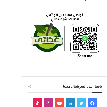
تابعنا على السوشيال ميديا
فيسبوك
تويتر
لينكدإن
يوتيوب
انستقرام
‫TikTok