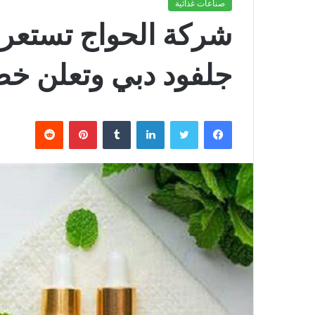
صناعات غذائية
شركة الحواج تستعرض
جلفود دبي وتعلن خطط 
فيسبوك
تويتر
لينكدإن
بينتيريست