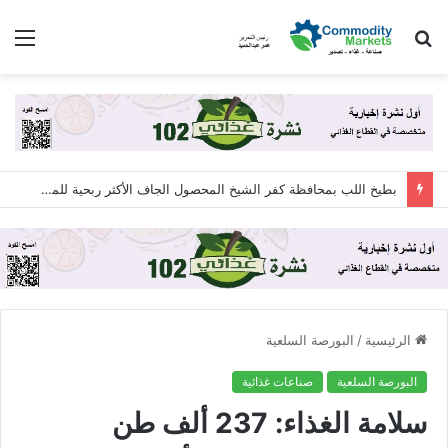
بحث
الق
عن
بطيخ اللب بمحافظة كفر الشيخ المحصول الجاف الأكثر ربحية للمزارعين ..الفدان ينتج طناً والأسعار تصل لـ 160 جنيهاً
الرئيسية
/
البورصة السلعية
البورصة السلعية
صناعات غذائية
سلامة الغذاء: 237 ألف طن