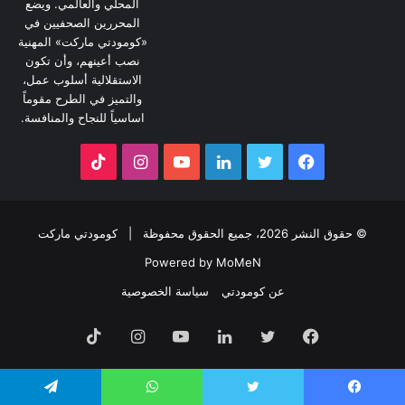
المحلي والعالمي. ويضع
المحررين الصحفيين في
«كومودتي ماركت» المهنية
نصب أعينهم، وأن تكون
الاستقلالية أسلوب عمل،
والتميز في الطرح مقوماً
اساسياً للنجاح والمنافسة.
فيسبوك
تويتر
لينكدإن
يوتيوب
انستقرام
‫TikTok
© حقوق النشر 2026، جميع الحقوق محفوظة |
كومودتي ماركت
Powered by MoMeN
عن كومودتي
سياسة الخصوصية
فيسبوك
تويتر
لينكدإن
يوتيوب
انستقرام
‫TikTok
يسبوك
تويتر
واتساب
تيلقرام