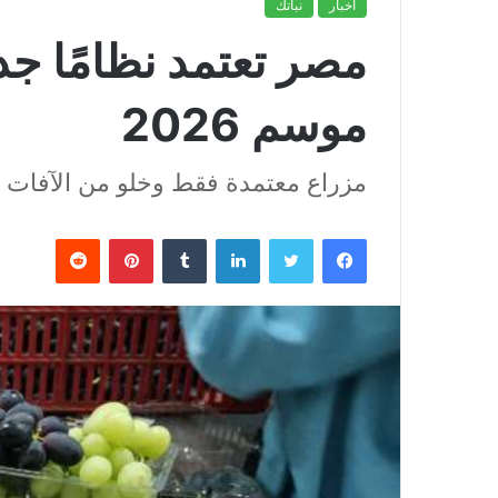
أخبار
نباتك
مصر تعتمد نظامًا جد
موسم 2026
مزراع معتمدة فقط وخلو من الآفات و
فيسبوك
تويتر
لينكدإن
بينتيريست