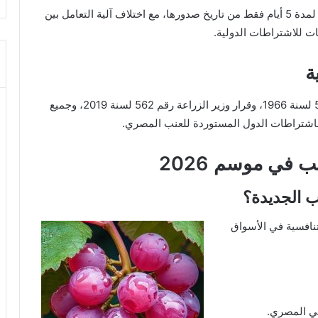
كما أوضحت التعليمات أن شهادة التحليل تكون صالحة لمدة 5 أيام فقط من تاريخ صدورها، مع اختلاف آلية التعامل بين
ت للاشتراطات الدولية.
ة
أكدت التعليمات ضرورة الالتزام بقانون الزراعة رقم 53 لسنة 1966، وقرار وزير الزراعة رقم 562 لسنة 2019، وجميع
 باشتراطات الدول المستوردة للعنب المصري.
 في موسم 2026
 الجديدة؟
نافسية في الأسواق
عي المصري.