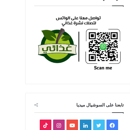
تابعنا على السوشيال ميديا
فيسبوك
تويتر
لينكدإن
يوتيوب
انستقرام
‫TikTok