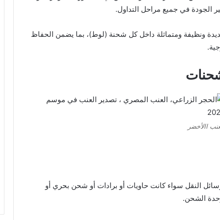
يير الجودة في جميع مراحل التداول.
يدة ونظيفة ومتماثلة داخل كل شحنة (لوط)، بما يضمن الحفاظ
ية.
شحنات
عنب االأخضر
ائل النقل سواء كانت حاويات أو برادات أو شحن بحري أو
وحدة الشحن.