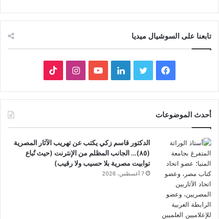
تابعنا على السوشيال ميديا
فيسبوك
تويتر
لينكدإن
يوتيوب
انستقرام
‫TikTok
أحدث الموضوعات
الدكتور قاسم زكي يكتب عن تهريب الآثار المصرية
(٨٥)… الجانب المظلم من الإنترنت (حيث تُباع
توابيت مصرية بلا حسيب ولا رقيب)
7 أغسطس، 2026