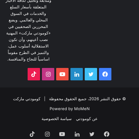
ومتابعة وتحليل لكافة الأخبار
المتعلقة بأسعار السلع
والخدمات في السوق
المحلي والعالمي. ويضع
المحررين الصحفيين في
«كومودتي ماركت» المهنية
نصب أعينهم، وأن تكون
الاستقلالية أسلوب عمل،
والتميز في الطرح مقوماً
اساسياً للنجاح والمنافسة.
فيسبوك
تويتر
لينكدإن
يوتيوب
انستقرام
‫TikTok
© حقوق النشر 2026، جميع الحقوق محفوظة |
كومودتي ماركت
Powered by MoMeN
عن كومودتي
سياسة الخصوصية
فيسبوك
تويتر
لينكدإن
يوتيوب
انستقرام
‫TikTok