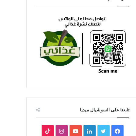
تابعنا على السوشيال ميديا
فيسبوك
تويتر
لينكدإن
يوتيوب
انستقرام
‫TikTok