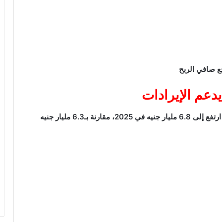
جع صافي الربح
دعم الإيرادات
حقق البنك نموًا قويًا في صافي الدخل من العائد، الذي ارتفع إلى 6.8 مليار جنيه في 2025، مقارنة بـ6.3 مليار جنيه