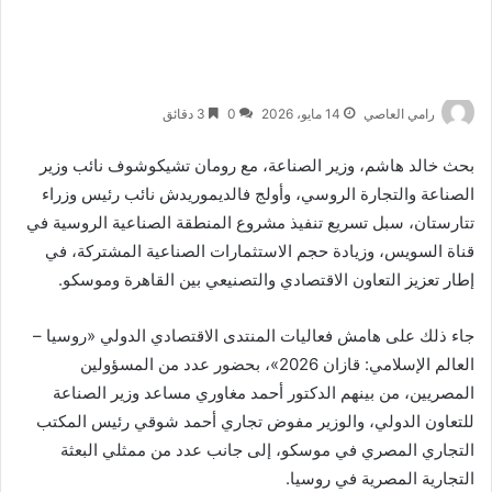
رامي العاصي
14 مايو، 2026
0
3 دقائق
بحث
خالد هاشم
، وزير الصناعة، مع
رومان تشيكوشوف
نائب وزير
الصناعة والتجارة الروسي، و
أولج فالديموريدش
نائب رئيس وزراء
تتارستان، سبل تسريع تنفيذ مشروع المنطقة الصناعية الروسية في
قناة السويس، وزيادة حجم الاستثمارات الصناعية المشتركة، في
إطار تعزيز التعاون الاقتصادي والتصنيعي بين القاهرة وموسكو.
جاء ذلك على هامش فعاليات المنتدى الاقتصادي الدولي «روسيا –
العالم الإسلامي: قازان 2026»، بحضور عدد من المسؤولين
المصريين، من بينهم الدكتور
أحمد مغاوري
مساعد وزير الصناعة
للتعاون الدولي، والوزير مفوض تجاري
أحمد شوقي
رئيس المكتب
التجاري المصري في موسكو، إلى جانب عدد من ممثلي البعثة
التجارية المصرية في روسيا.