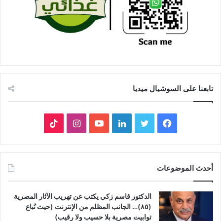
تابعنا على السوشيال ميديا
فيسبوك
تويتر
لينكدإن
يوتيوب
انستقرام
‫TikTok
أحدث الموضوعات
الدكتور قاسم زكي يكتب عن تهريب الآثار المصرية
(٨٥)… الجانب المظلم من الإنترنت (حيث تُباع
توابيت مصرية بلا حسيب ولا رقيب)