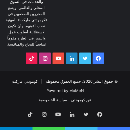
والخدمات في السوق
المحلي والعالمي. ويضع
المحررين الصحفيين في
«كومودتي ماركت» المهنية
نصب أعينهم، وأن تكون
الاستقلالية أسلوب عمل،
والتميز في الطرح مقوماً
اساسياً للنجاح والمنافسة.
فيسبوك
تويتر
لينكدإن
يوتيوب
انستقرام
‫TikTok
© حقوق النشر 2026، جميع الحقوق محفوظة |
كومودتي ماركت
Powered by MoMeN
عن كومودتي
سياسة الخصوصية
فيسبوك
تويتر
لينكدإن
يوتيوب
انستقرام
‫TikTok