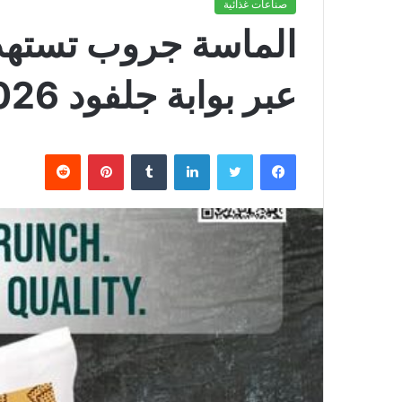
صناعات غذائية
الماسة جروب تستهدف
عبر بوابة جلفود 2026
فيسبوك
تويتر
لينكدإن
بينتيريست