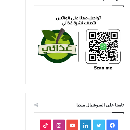
تابعنا على السوشيال ميديا
فيسبوك
تويتر
لينكدإن
يوتيوب
انستقرام
‫TikTok