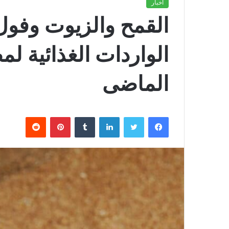
أخبار
القمح والزيوت وفول
الواردات الغذائية لم
الماضى
فيسبوك
تويتر
لينكدإن
بينتيريست