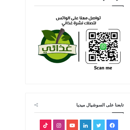
تابعنا على السوشيال ميديا
فيسبوك
تويتر
لينكدإن
يوتيوب
انستقرام
‫TikTok