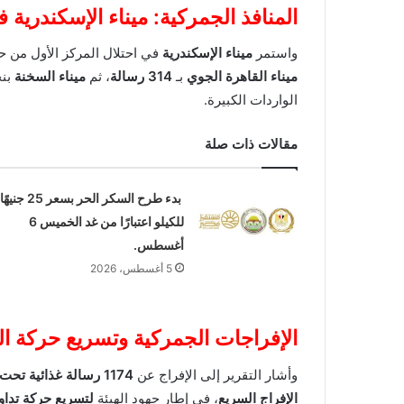
المنافذ الجمركية: ميناء الإسكندرية 
واستمر
ميناء الإسكندرية
في احتلال المركز الأول من حي
ميناء القاهرة الجوي
بـ
314 رسالة
، ثم
ميناء السخنة
بن
الواردات الكبيرة.
مقالات ذات صلة
بدء طرح السكر الحر بسعر 25 جنيهًا
للكيلو اعتبارًا من غد الخميس 6
أغسطس.
5 أغسطس، 2026
الإفراجات الجمركية وتسريع حركة ا
وأشار التقرير إلى الإفراج عن
1174 رسالة غذائية تحت التحفظ (إفراج مؤقت)
الإفراج السريع
، في إطار جهود الهيئة
لتسريع حركة تداو