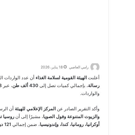
رامي العاصي
18 يناير، 2026
أعلنت
الهيئة القومية لسلامة الغذاء
أن عدد الواردات ال
رسالة
، بإجمالي كميات تصل إلى
430 ألف طن
، عبر
888 
والواردات.
وأكد التقرير الصادر عن
المركز الإعلامي للهيئة
أن الرس
والزيوت المتنوعة وفول الصويا
، مشيرًا إلى أن
روسيا ت
أوكرانيا، رومانيا، كندا، وإندونيسيا
، ضمن إجمالي
121 دولة