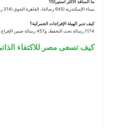
ما المنافذ الأكثر استيرادًا؟
ميناء الإسكندرية (645 رسالة)، القاهرة الجوي (314 رسالة)، السخنة (313 رسالة).
كيف تدير الهيئة الإفراجات الجمركية؟
1174 رسالة تحت التحفظ، و457 رسالة ضمن الإفراج السريع لضمان سلامة الغذاء وتسريع التداول.
كيف تسعى مصر للاكتفاء الذات