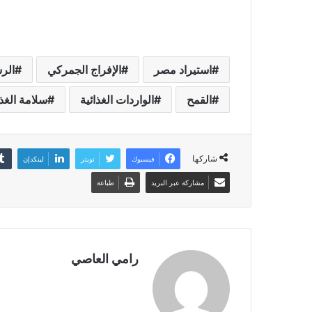
استيراد مصر
الإفراج الجمركي
الرس
القمح
الواردات الغذائية
سلامة الغذ
شاركها
فيسبوك
تويتر
لينكدإن
مشاركة عبر البريد
طباعة
رامي العاصي