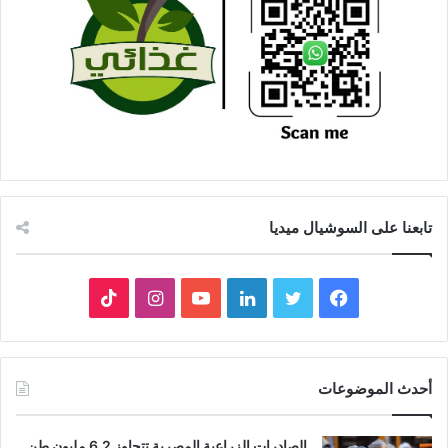
تابعنا على السوشيال ميديا
فيسبوك
تويتر
لينكدإن
يوتيوب
انستقرام
‫TikTok
أحدث الموضوعات
الصادرات الزراعية المصرية تتجاوز 6.2 مليون طن