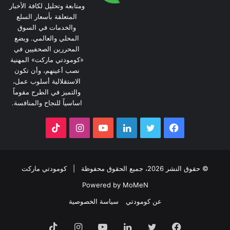
ومتابعة وتحليل لكافة الأخبار
المتعلقة بأسعار السلع
والخدمات في السوق
المحلي والعالمي. ويضع
المحررين الصحفيين في
«كومودتي ماركت» المهنية
نصب أعينهم، وأن تكون
الاستقلالية أسلوب عمل،
والتميز في الطرح مقوماً
اساسياً للنجاح والمنافسة.
فيسبوك
تويتر
لينكدإن
يوتيوب
انستقرام
‫TikTok
© حقوق النشر 2026، جميع الحقوق محفوظة |
كومودتي ماركت
Powered by MoMeN
عن كومودتي
سياسة الخصوصية
فيسبوك
تويتر
لينكدإن
يوتيوب
انستقرام
‫TikTok