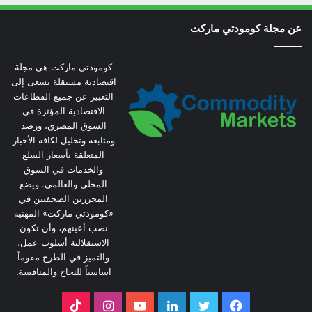
عن مجلة كومودتي ماركت
كومودتي ماركت هي مجلة
اقتصادية مستقلة تسعى إلى
التعبير عن جميع القطاعات
الاقتصادية المؤثرة في
السوق المصري، ورصد
ومتابعة وتحليل لكافة الأخبار
المتعلقة بأسعار السلع
والخدمات في السوق
المحلي والعالمي. ويضع
المحررين الصحفيين في
«كومودتي ماركت» المهنية
نصب أعينهم، وأن تكون
الاستقلالية أسلوب عمل،
والتميز في الطرح مقوماً
اساسياً للنجاح والمنافسة.
فيسبوك
تويتر
لينكدإن
يوتيوب
انستقرام
‫TikTok