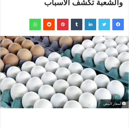
والشعبة تكشف الأسباب
فيسبوك
تويتر
لينكدإن
بينتيريست
واتساب
أسعار البيض