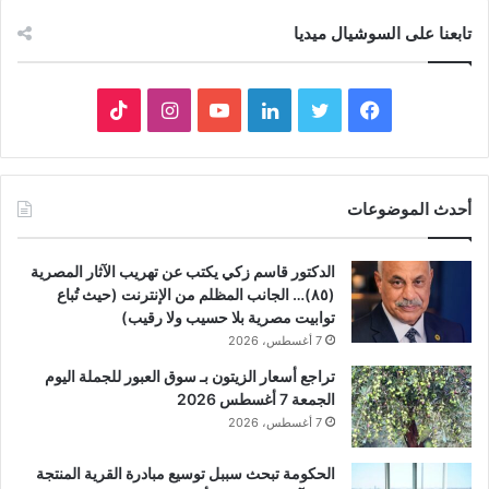
تابعنا على السوشيال ميديا
فيسبوك
تويتر
لينكدإن
يوتيوب
انستقرام
‫TikTok
أحدث الموضوعات
الدكتور قاسم زكي يكتب عن تهريب الآثار المصرية
(٨٥)… الجانب المظلم من الإنترنت (حيث تُباع
توابيت مصرية بلا حسيب ولا رقيب)
7 أغسطس، 2026
تراجع أسعار الزيتون بـ سوق العبور للجملة اليوم
الجمعة 7 أغسطس 2026
7 أغسطس، 2026
الحكومة تبحث سببل توسيع مبادرة القرية المنتجة