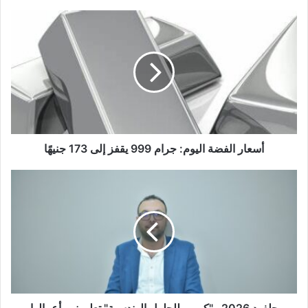
أسعار الفضة اليوم: جرام 999 يقفز إلى 173 جنيهًا