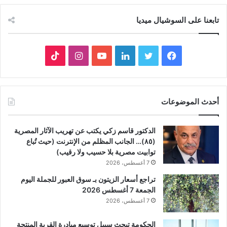
تابعنا على السوشيال ميديا
فيسبوك
تويتر
لينكدإن
يوتيوب
انستقرام
‫TikTok
أحدث الموضوعات
الدكتور قاسم زكي يكتب عن تهريب الآثار المصرية
(٨٥)… الجانب المظلم من الإنترنت (حيث تُباع
توابيت مصرية بلا حسيب ولا رقيب)
7 أغسطس، 2026
تراجع أسعار الزيتون بـ سوق العبور للجملة اليوم
الجمعة 7 أغسطس 2026
7 أغسطس، 2026
الحكومة تبحث سببل توسيع مبادرة القرية المنتجة