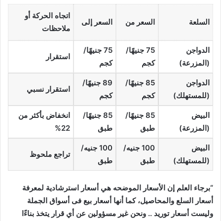
اتجاه الحركة أو
السلعة
السعر من
السعر إلى
ملاحظات
الدواجن
75 جنيهًا/
75 جنيهًا/
استقرار
(المزرعة)
كجم
كجم
الدواجن
85 جنيهًا/
89 جنيهًا/
استقرار نسبي
(للمستهلك)
كجم
كجم
البيض
85 جنيهًا/
85 جنيهًا/
انخفاض بأكثر من
(المزرعة)
طبق
طبق
22%
البيض
100 جنيه/
100 جنيه/
تراجع ملحوظ
(للمستهلك)
طبق
طبق
“برجاء العلم إن الأسعار الموضحه هي أسعار استرشادية لمعرفة
أسعار السلع والمحاصيل، كما أنها أسعار بيع فى أسواق الجملة
وليست أسعار توريد .. ونحن غير مسؤولين عن أي قرار يتخذ بناءًا