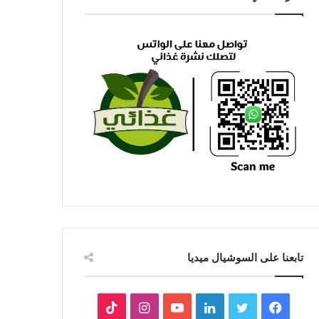
تابعنا على السوشيال ميديا
فيسبوك
تويتر
لينكدإن
يوتيوب
انستقرام
‫TikTok