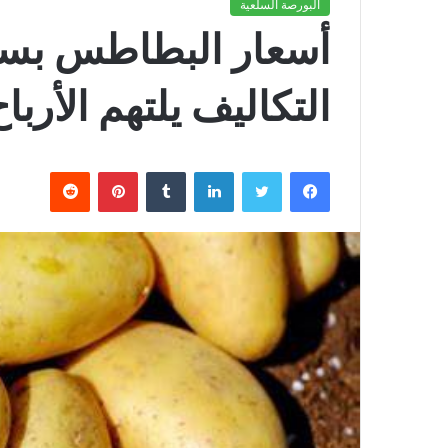
البورصة السلعية
أسعار البطاطس بسوق
التكاليف يلتهم الأر
فيسبوك
تويتر
لينكدإن
بينتيريست