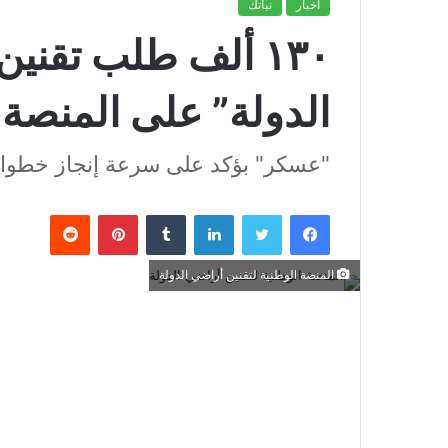
أخبار
نباتك
١٣٠ ألف طلب تقني
الدولة” على المنصة 
"عسكر" بؤكد على سرعة إنجاز خطوات 
فيسبوك
تويتر
لينكدإن
بينتيريست
المنصة الوطنية لتقنين أراضي الدولة