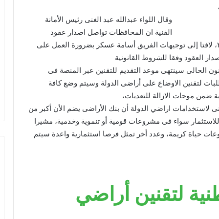
وقال اللواء عبدالله عبد الغنى رئيس الأمانة
الفنية ان المحافظات تواصل اصدار عقود
التقنين للمواطنين وفقا للقانون الجديد ١٦٨ لسنة ٢٠٢٥، لافتا إلى توجيهات الفريق أسامة عسكر بضرورة العمل على
ار العقود وفقا للشروط القانونية
انون الحالى سينتهى موعد التقديم للتقنين عبر المنصة فى
بات لتقنين الاوضاع على أراضى الدولة وسيتم وضع كافة
ية ضمن موجات الازالة للتعديات،
 لاستخدامات اراضي الدولة أن بنك الأراضى يضم الأن أكبر من
للاستثمار سواء فى مشروعات قومية أو تنموية وخدمية، مشيرا
عات حياة كريمة، وعدد أخر تمثل فرصا استثمارية واعدة سيتم
نية لتقنين أراضي