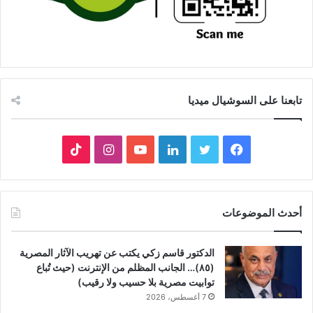
تابعنا على السوشيال ميديا
فيسبوك
تويتر
لينكدإن
يوتيوب
انستقرام
‫TikTok
أحدث الموضوعات
الدكتور قاسم زكي يكتب عن تهريب الآثار المصرية
(٨٥)… الجانب المظلم من الإنترنت (حيث تُباع
توابيت مصرية بلا حسيب ولا رقيب)
7 أغسطس، 2026