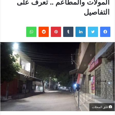
المولات والمطاعم .. تعرف على
التفاصيل
فيسبوك
تويتر
لينكدإن
بينتيريست
واتساب
غلق المحلات