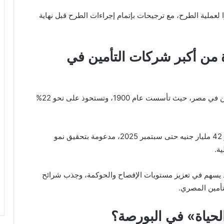
مال التقييم عن اختيار EFG Hermes مديرًا لعملية الطرح، مع ترجيحات بإتمام إجراءات الطرح قبل نهاية
ة من أكبر شركات التأمين في
من أكبر شركات التأمين في مصر، حيث تأسست عام 1900، وتستحوذ على نحو 22%
وبحسب البيان، بلغت قيمة حقوق الملكية بالشركة نحو 42 مليار جنيه حتى سبتمبر 2025، مدعومة بتحقيق نمو
ة.
يسهم في تعزيز مستويات الإفصاح والحوكمة، وجذب شرائح
تأمين المصري.
لحياة» في البورصة؟