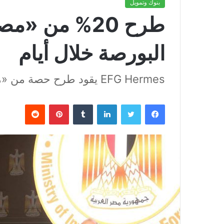
بنوك وتمويل
طرح 20% من «
البورصة خلال أيام
EFG Hermes يقود طرح حصة من «مصر لتأمينات الحياة» في البورصة
فيسبوك
تويتر
لينكدإن
بينتيريست