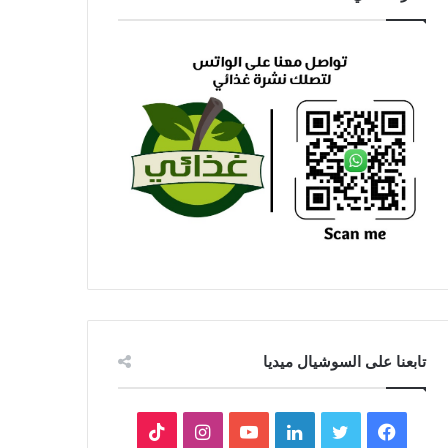
تابعنا على السوشيال ميديا
فيسبوك
تويتر
لينكدإن
يوتيوب
انستقرام
‫TikTok