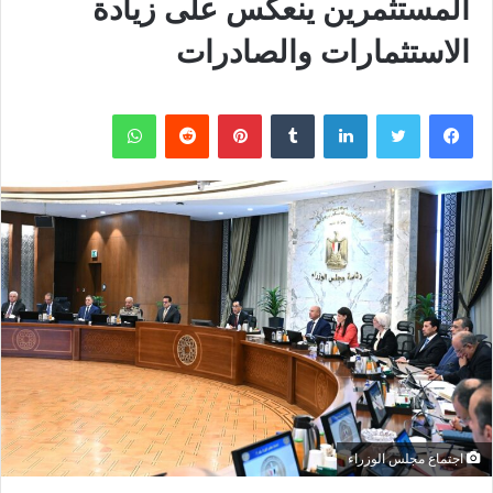
المستثمرين ينعكس على زيادة
الاستثمارات والصادرات
فيسبوك
تويتر
لينكدإن
بينتيريست
واتساب
اجتماع مجلس الوزراء