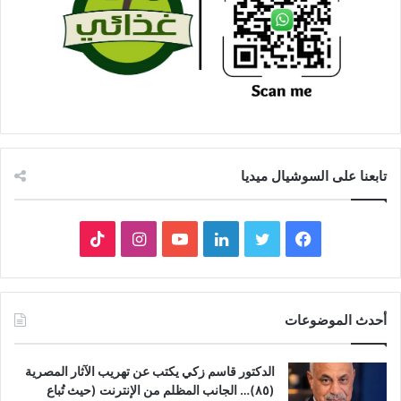
تابعنا على السوشيال ميديا
فيسبوك
تويتر
لينكدإن
يوتيوب
انستقرام
‫TikTok
أحدث الموضوعات
الدكتور قاسم زكي يكتب عن تهريب الآثار المصرية
(٨٥)… الجانب المظلم من الإنترنت (حيث تُباع