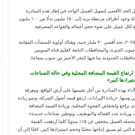
ل الحد الأقصى لتمويل العميل الواحد في إطار هذه المبادرة
ليكون ۱۰۰ مليون جنيه بدلاً من ٧٥ مليون جنيه، وفي حالة وجود أطراف مرتبطة يزيد إلى ١٥٠ مليون بدلًا من ١٠٠ مليون
درة لكل عميل على ضوء حجم أعماله والقواعد المصرفية
كان قد تم إطلاق المرحلة الأولى من المبادرة في يناير ۲۰۲٥، بحد أقصى ٣٠ مليار جنيه، وهناك أولوية للمنشآت المقامة
: جنوب الجيزة، والمحافظات التابعة لإقليم قناة السويس
افظات الحدودية بما فيها البحر الأحمر من جنوب سفاجا،
ة الميسرة عن ١٥٪؜ سنويًا عند ارتفاع القيمة المضافة المحلية وفي حالة الصناعات
يرادها كبير»
داء بهذه المبادرة من أجل تقييمها على أرض الواقع، ومعرفة
ومنها: «زيادة الإيرادات، ارتفع قيمه أصول الشركة، ونمو زيادة
دى تراجع وانخفاض الفجوة المحلية، وزيادة القيمة المضافة
ة، وزيادة عدد العمالة والتوظيف، وتوطين صناعات جديدة».
أوضح البيان المشترك، أن سعر الفائدة الميسرة الذي يتحمله العميل ينخفض عن ١٥٪؜ سنويًا كلما ارتفعت القيمة
تي لم يسبق إنتاجها محليًا وحجم استيرادها كبير، لافتًا إلى أن