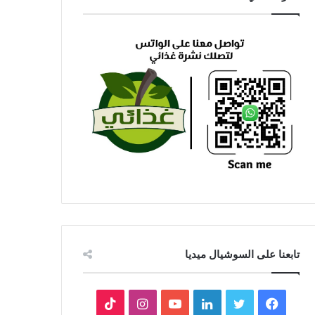
تابعنا على السوشيال ميديا
فيسبوك
تويتر
لينكدإن
يوتيوب
انستقرام
‫TikTok