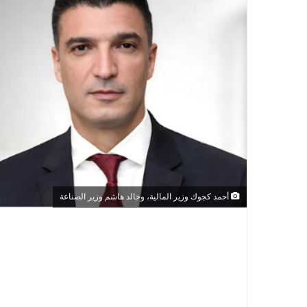
أحمد كجوك وزير المالية، وخالد هاشم وزير الصناعة