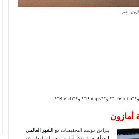
ازون مصر
**
Toshiba
** و**
Philips
** و**
Bosch
**.
 أمازون
يتزامن موسم التخفيضات مع
الشهر العالمي
للمرأة
، حيث تؤكد أمازون مصر التزامها بدعم