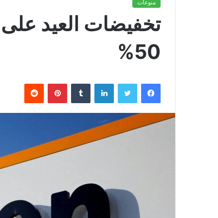
منوعات
تخفيضات العيد على
50%
فيسبوك
تويتر
لينكدإن
بينتيريست