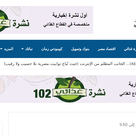
 غذائي
اقتصاد مصر
بنوك وتمويل
كومودتي زمان
نباتك
المزيد
 50%