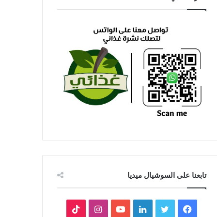
تابعنا على السوشيال ميديا
فيسبوك
تويتر
لينكدإن
يوتيوب
انستقرام
‫TikTok