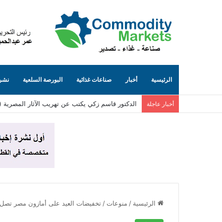
الرئيسية
أخبار
صناعات غذائية
البورصة السلعية
نشرة
الدكتور قاسم زكي يكتب عن تهريب الآثار المصرية (٨٥)… الجانب المظلم من الإنترنت (حيث تُباع توابيت مصرية بلا حسيب ولا رقيب)
أخبار عاجلة
الرئيسية
/
منوعات
/
تخفيضات العيد على أمازون مصر تصل إلى