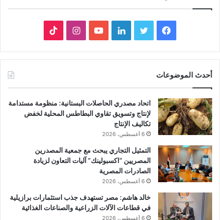
فيسبوك
تويتر
لينكدإن
يوتيوب
انستقرام
‫TikTok
أحدث الموضوعات
اتحاد مصدري الحاصلات البستانية: منظومة مستدامة
لإنتاج وتسويق تقاوي البطاطس المحلية لخفض
تكاليف الإنتاج
6 أغسطس، 2026
التمثيل التجاري يبحث مع جمعية المصدرين
المصريين “اكسبولينك” آليات التعاون لزيادة
الصادرات المصرية
6 أغسطس، 2026
خالد هاشم: مصر تستهدف جذب استثمارات برازيلية
في قطاعات الآلات الزراعية والصناعات الغذائية
6 أغسطس، 2026