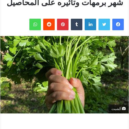
شهر برمهات وتأثيره على المحاصيل
فيسبوك
تويتر
لينكدإن
بينتيريست
واتساب
الشبت