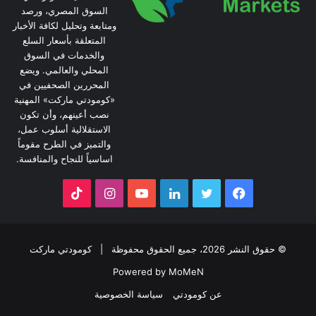
السوق المصري، ورصد
ومتابعة وتحليل لكافة الأخبار
المتعلقة بأسعار السلع
والخدمات في السوق
المحلي والعالمي. ويضع
المحررين الصحفيين في
«كومودتي ماركت» المهنية
نصب أعينهم، وأن تكون
الاستقلالية أسلوب عمل،
والتميز في الطرح مقوماً
اساسياً للنجاح والمنافسة.
فيسبوك
تويتر
لينكدإن
يوتيوب
انستقرام
‫TikTok
© حقوق النشر 2026، جميع الحقوق محفوظة |
كومودتي ماركت
Powered by MoMeN
عن كومودتي
سياسة الخصوصية