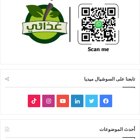
تابعنا على السوشيال ميديا
فيسبوك
تويتر
لينكدإن
يوتيوب
انستقرام
‫TikTok
أحدث الموضوعات