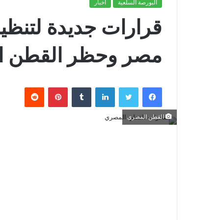
البورصة السلعية
أخبار
قرارات جديدة لتنظي
مصر وحظر القطن ال
فيسبوك
تويتر
لينكدإن
بينتيريست
القطن المصري