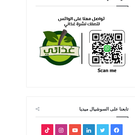
تابعنا على السوشيال ميديا
فيسبوك
تويتر
لينكدإن
يوتيوب
انستقرام
‫TikTok