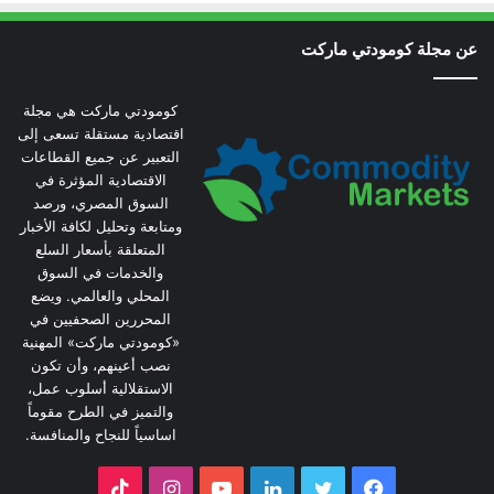
عن مجلة كومودتي ماركت
كومودتي ماركت هي مجلة
اقتصادية مستقلة تسعى إلى
التعبير عن جميع القطاعات
الاقتصادية المؤثرة في
السوق المصري، ورصد
ومتابعة وتحليل لكافة الأخبار
المتعلقة بأسعار السلع
والخدمات في السوق
المحلي والعالمي. ويضع
المحررين الصحفيين في
«كومودتي ماركت» المهنية
نصب أعينهم، وأن تكون
الاستقلالية أسلوب عمل،
والتميز في الطرح مقوماً
اساسياً للنجاح والمنافسة.
فيسبوك
تويتر
لينكدإن
يوتيوب
انستقرام
‫TikTok