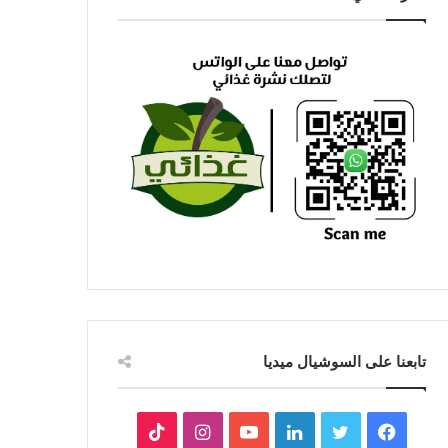
تابعنا على السوشيال ميديا
فيسبوك
تويتر
لينكدإن
يوتيوب
انستقرام
‫TikTok