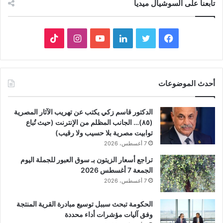
تابعنا على السوشيال ميديا
فيسبوك
تويتر
لينكدإن
يوتيوب
انستقرام
‫TikTok
أحدث الموضوعات
الدكتور قاسم زكي يكتب عن تهريب الآثار المصرية
(٨٥)… الجانب المظلم من الإنترنت (حيث تُباع
توابيت مصرية بلا حسيب ولا رقيب)
7 أغسطس، 2026
تراجع أسعار الزيتون بـ سوق العبور للجملة اليوم
الجمعة 7 أغسطس 2026
7 أغسطس، 2026
الحكومة تبحث سببل توسيع مبادرة القرية المنتجة
وفق آليات مؤشرات أداء محددة