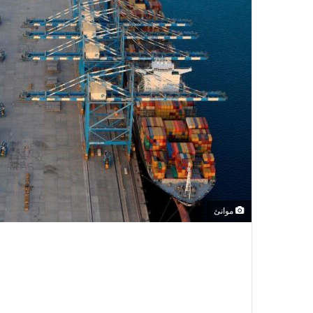
موانئ