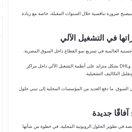
صبح ضرورة تنافسية خلال السنوات المقبلة، خاصة مع زيادة
اتها في التشغيل الآلي
جستية العالمية في تسريع نمو القطاع داخل السوق المصرية.
وتعتمد شركات مثل Amazon مصر وJumia وAramex وDHL بشكل متزايد على أنظمة التشغيل الآلي داخل مراكز
ليل التكاليف التشغيلية.
خل السوق، ما دفع العديد من المؤسسات المحلية إلى تبني حلول
آفاقًا جديدة
 في تطوير الحلول الروبوتية المحلية، في خطوة من شأنها