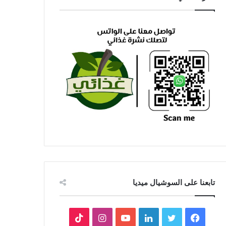
تابعنا على السوشيال ميديا
فيسبوك
تويتر
لينكدإن
يوتيوب
انستقرام
‫TikTok