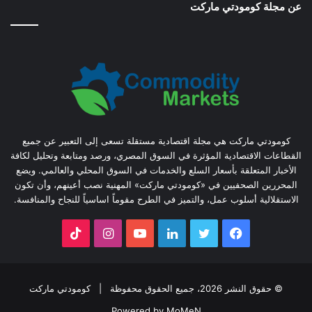
عن مجلة كومودتي ماركت
كومودتي ماركت هي مجلة اقتصادية مستقلة تسعى إلى التعبير عن جميع
القطاعات الاقتصادية المؤثرة في السوق المصري، ورصد ومتابعة وتحليل لكافة
الأخبار المتعلقة بأسعار السلع والخدمات في السوق المحلي والعالمي. ويضع
المحررين الصحفيين في «كومودتي ماركت» المهنية نصب أعينهم، وأن تكون
الاستقلالية أسلوب عمل، والتميز في الطرح مقوماً اساسياً للنجاح والمنافسة.
فيسبوك
تويتر
لينكدإن
يوتيوب
انستقرام
‫TikTok
© حقوق النشر 2026، جميع الحقوق محفوظة |
كومودتي ماركت
Powered by MoMeN