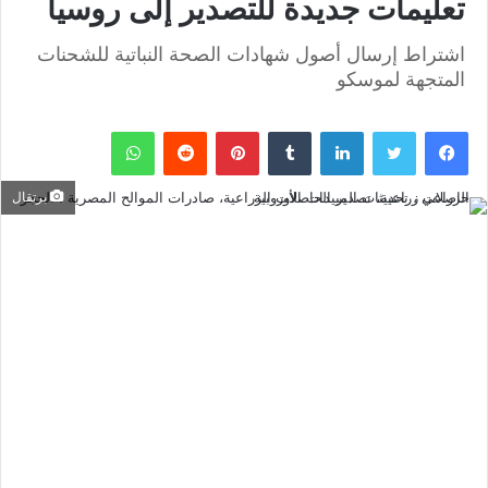
تعليمات جديدة للتصدير إلى روسيا
اشتراط إرسال أصول شهادات الصحة النباتية للشحنات
المتجهة لموسكو
فيسبوك
تويتر
لينكدإن
‏Tumblr
بينتيريست
‏Reddit
واتساب
برتقال