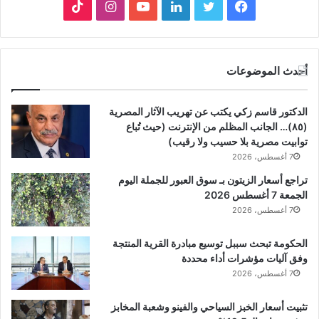
ف
ت
ل
ي
ا
ي
و
ي
و
ن
T
س
ي
ن
ت
س
i
أحدث الموضوعات
ب
ت
ك
ي
ت
k
الدكتور قاسم زكي يكتب عن تهريب الآثار المصرية
و
ر
د
و
ق
T
(٨٥)… الجانب المظلم من الإنترنت (حيث تُباع
توابيت مصرية بلا حسيب ولا رقيب)
ك
إ
ب
ر
o
7 أغسطس، 2026
ن
ا
k
تراجع أسعار الزيتون بـ سوق العبور للجملة اليوم
الجمعة 7 أغسطس 2026
م
7 أغسطس، 2026
الحكومة تبحث سببل توسيع مبادرة القرية المنتجة
وفق آليات مؤشرات أداء محددة
7 أغسطس، 2026
تثبيت أسعار الخبز السياحي والفينو وشعبة المخابز