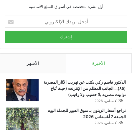
أول نشرة متخصصة في أسواق السلع الأساسية
أ
د
خ
ل
ب
ر
ي
د
الأخيرة
الأشهر
ك
ا
ل
الدكتور قاسم زكي يكتب عن تهريب الآثار المصرية
إ
(٨٥)… الجانب المظلم من الإنترنت (حيث تُباع
ل
توابيت مصرية بلا حسيب ولا رقيب)
ك
7 أغسطس، 2026
ت
تراجع أسعار الزيتون بـ سوق العبور للجملة اليوم
ر
الجمعة 7 أغسطس 2026
و
7 أغسطس، 2026
ن
ي