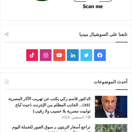
تابعنا على السوشيال ميديا
فيسبوك
تويتر
لينكدإن
يوتيوب
انستقرام
‫TikTok
أحدث الموضوعات
الدكتور قاسم زكي يكتب عن تهريب الآثار المصرية
(٨٥)… الجانب المظلم من الإنترنت (حيث تُباع
توابيت مصرية بلا حسيب ولا رقيب)
7 أغسطس، 2026
تراجع أسعار الزيتون بـ سوق العبور للجملة اليوم