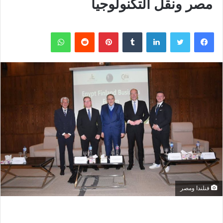
مصر ونقل التكنولوجيا
فيسبوك
تويتر
لينكدإن
بينتيريست
واتساب
فنلندا ومصر