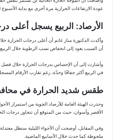
وأضافت أن الموجة الحارة الحالية لن تستمر بنفس القو
عودة الارتفاعات الحرارية مرة أخرى مع بداية الأسبوع ا
الأرصاد: الربيع يسجل أعلى د
وأكدت الدكتورة منار غانم أن أعلى درجات الحرارة خلا
أن السبب يعود إلى انخفاض نسب الرطوبة خلال الربيع، و
وأشارت إلى أن الإحساس بدرجات الحرارة خلال فصل ا
في الربيع أكثر جفافًا وحدّة، رغم تقارب الأرقام المسجلة 
طقس شديد الحرارة في محافظ
وحذرت الهيئة العامة للأرصاد الجوية من استمرار ال
الأقصر وأسوان، حيث من المتوقع أن تتجاوز درجات الحرارة حاجز 42 و43 درجة مئوية خل
وفي المقابل، أوضحت أن الأجواء الليلية ستظل معتدلة 
ملحوظة كما حدث خلال الأسابيع الماضية.