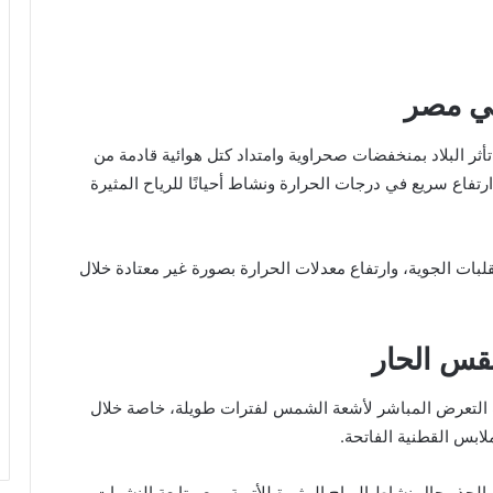
في مصر
 تأثر البلاد بمنخفضات صحراوية وامتداد كتل هوائية قادمة من
رتفاع سريع في درجات الحرارة ونشاط أحيانًا للرياح المثيرة
قلبات الجوية، وارتفاع معدلات الحرارة بصورة غير معتادة خلال
طقس الحار
نب التعرض المباشر لأشعة الشمس لفترات طويلة، خاصة خلال
لابس القطنية الفاتحة.
ذر حال نشاط الرياح المثيرة للأتربة، مع متابعة النشرات