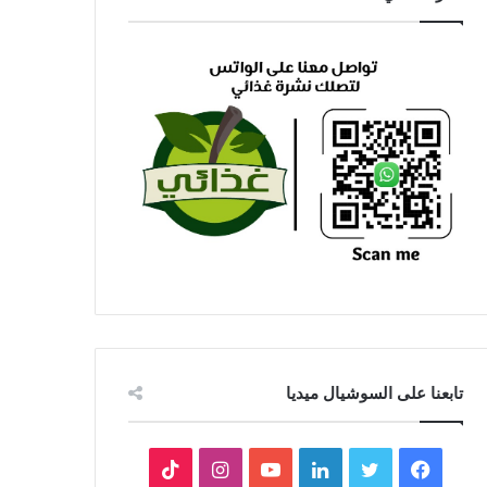
تابعنا على السوشيال ميديا
فيسبوك
تويتر
لينكدإن
يوتيوب
انستقرام
‫TikTok