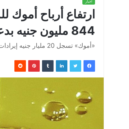
أخبار
ارتفاع أرباح أموك لل
844 مليون جنيه بدعم الصادرات
«أموك» تسجل 20 مليار جنيه إيرادات ونمو قوي في 2025
فيسبوك
تويتر
لينكدإن
بينتيريست