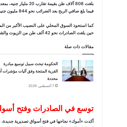
فيما بلغ صافي الربح بعد الضرائب نحو 844 مليون جنيه.
حين بلغت الصادرات نحو 42 ألف طن من الزيوت والشموع، محققة نموًا بنسبة 40% مقارنة بعام 2024.
مقالات ذات صلة
الحكومة تبحث سببل توسيع مبادرة
القرية المنتجة وفق آليات مؤشرات أد
محددة
7 أغسطس، 2026
توسع في الصادرات وفتح أسوا
أكدت «أموك» نجاحها في فتح أسواق تصديرية جديدة، ما 