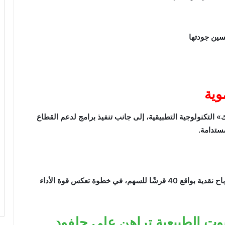
سين جودتها
وية
لتكنولوجية التطبيقية، إلى جانب تنفيذ برامج لدعم القطاع
ستدامة.
في ختام الاجتماع، وافقت الجمعية العامة على توزيع أرباح نقدية بواقع 40 قرشًا للسهم، في خطوة تعكس قوة الأداء
زيوت الطبيعية تراهن على جلفود