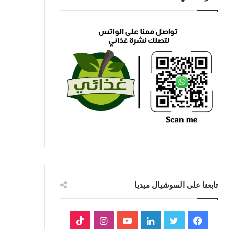
تابعنا على السوشيال ميديا
فيسبوك
تويتر
لينكدإن
يوتيوب
انستقرام
‫TikTok