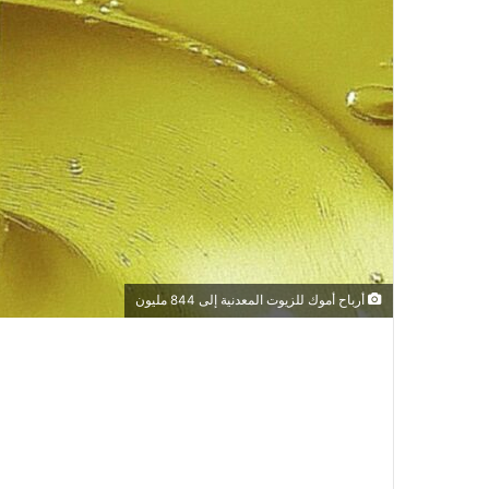
أرباح أموك للزيوت المعدنية إلى 844 مليون