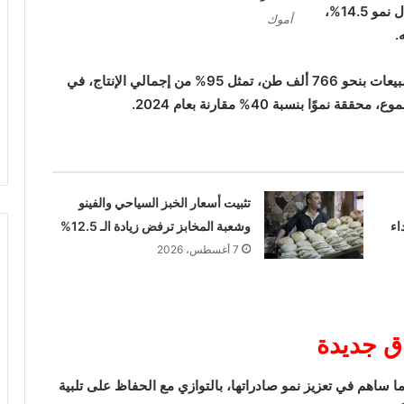
بلغت 808 آلاف طن بقيمة تقارب 20 مليار جنيه، بمعدل نمو 14.5%،
أموك
كما استحوذ السوق المحلي على النصيب الأكبر من المبيعات بنحو 766 ألف طن، تمثل 95% من إجمالي الإنتاج، في
تثبيت أسعار الخبز السياحي والفينو
اء
وشعبة المخابز ترفض زيادة الـ 12.5%
7 أغسطس، 2026
ق جديدة
ساهم في تعزيز نمو صادراتها، بالتوازي مع الحفاظ على تلبية