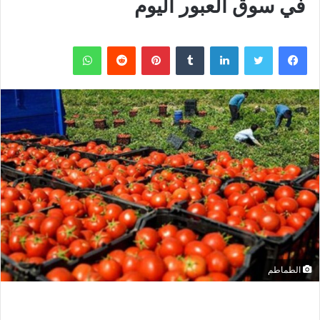
في سوق العبور اليوم
فيسبوك
تويتر
لينكدإن
بينتيريست
واتساب
الطماطم