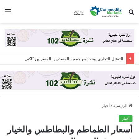
بحث
الق
عن
التمثيل التجاري يبحث مع جمعية المصدرين المصريين “اكسبولينك” آليات التعاون لزيادة الصادرات المصرية
الرئيسية
/
أخبار
أخبار
أسعار الطماطم والبطاطس والخيار