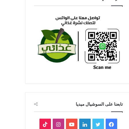
تابعنا على السوشيال ميديا
فيسبوك
تويتر
لينكدإن
يوتيوب
انستقرام
‫TikTok