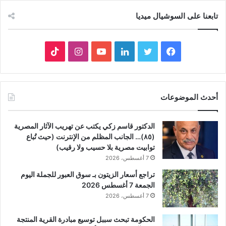
تابعنا على السوشيال ميديا
فيسبوك
تويتر
لينكدإن
يوتيوب
انستقرام
‫TikTok
أحدث الموضوعات
الدكتور قاسم زكي يكتب عن تهريب الآثار المصرية
(٨٥)… الجانب المظلم من الإنترنت (حيث تُباع
توابيت مصرية بلا حسيب ولا رقيب)
7 أغسطس، 2026
تراجع أسعار الزيتون بـ سوق العبور للجملة اليوم
الجمعة 7 أغسطس 2026
7 أغسطس، 2026
الحكومة تبحث سببل توسيع مبادرة القرية المنتجة