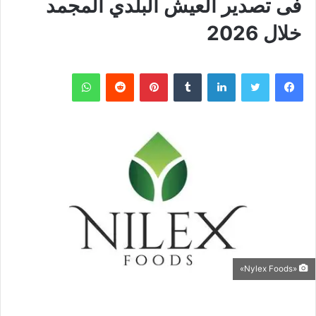
فى تصدير العيش البلدي المجمد
خلال 2026
فيسبوك
تويتر
لينكدإن
بينتيريست
واتساب
«Nylex Foods»