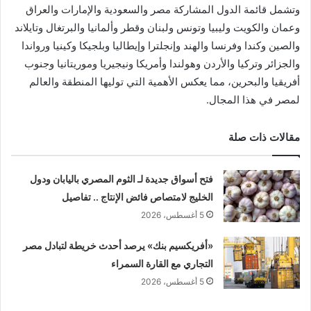
وتشمل قائمة الدول المشاركة مصر والسعودية والإمارات والعراق
وعمان والكويت وليبيا وتونس ولبنان وقطر وألمانيا والبرتغال وتايلاند
والصين وكندا وفرنسا والهند وإنجلترا وإيطاليا وبلجيكا وكينيا ورواندا
والجزائر وتركيا والأردن وهولندا وأمريكا ونيجيريا وموريتانيا وجنوب
أفريقيا والبحرين، مما يعكس الأهمية التي توليها المنطقة والعالم
لمصر في هذا المجال.
مقالات ذات صلة
فتح أسواق جديدة لـ الثوم المصري باليابان ودول
الخليج لامتصاص فائض الإنتاج .. تفاصيل
5 أغسطس، 2026
«أفريكسيم بنك» يرصد أحدث خريطة لتبادل مصر
التجاري مع القارة السمراء
5 أغسطس، 2026