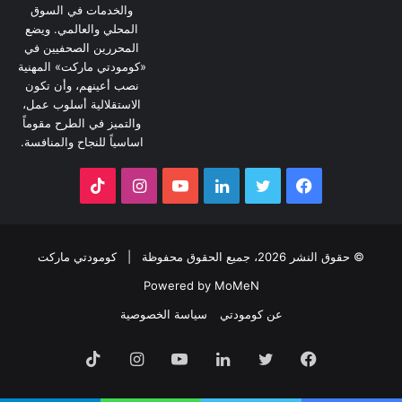
والخدمات في السوق
المحلي والعالمي. ويضع
المحررين الصحفيين في
«كومودتي ماركت» المهنية
نصب أعينهم، وأن تكون
الاستقلالية أسلوب عمل،
والتميز في الطرح مقوماً
اساسياً للنجاح والمنافسة.
فيسبوك
تويتر
لينكدإن
يوتيوب
انستقرام
‫TikTok
© حقوق النشر 2026، جميع الحقوق محفوظة |
كومودتي ماركت
Powered by MoMeN
عن كومودتي
سياسة الخصوصية
فيسبوك
تويتر
لينكدإن
يوتيوب
انستقرام
‫TikTok