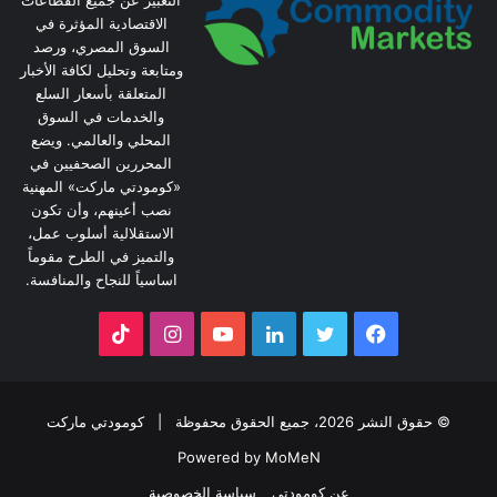
التعبير عن جميع القطاعات
الاقتصادية المؤثرة في
السوق المصري، ورصد
ومتابعة وتحليل لكافة الأخبار
المتعلقة بأسعار السلع
والخدمات في السوق
المحلي والعالمي. ويضع
المحررين الصحفيين في
«كومودتي ماركت» المهنية
نصب أعينهم، وأن تكون
الاستقلالية أسلوب عمل،
والتميز في الطرح مقوماً
اساسياً للنجاح والمنافسة.
فيسبوك
تويتر
لينكدإن
يوتيوب
انستقرام
‫TikTok
© حقوق النشر 2026، جميع الحقوق محفوظة |
كومودتي ماركت
Powered by MoMeN
عن كومودتي
سياسة الخصوصية