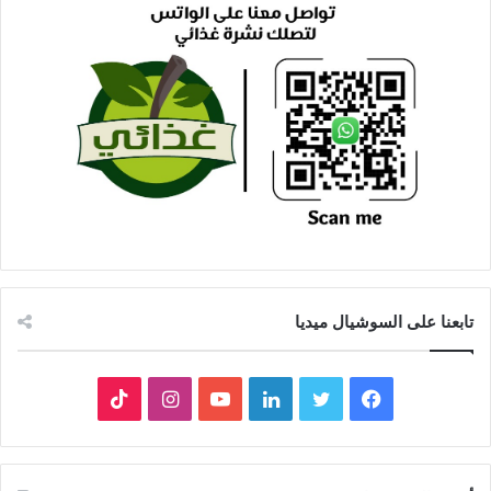
تابعنا على السوشيال ميديا
فيسبوك
تويتر
لينكدإن
يوتيوب
انستقرام
‫TikTok