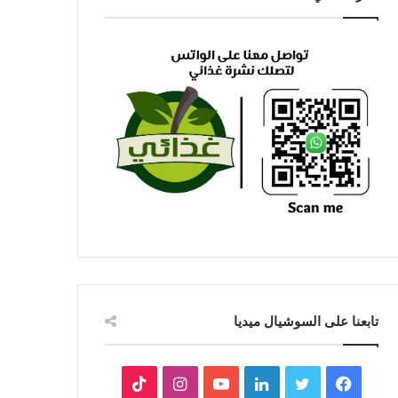
تابعنا على السوشيال ميديا
فيسبوك
تويتر
لينكدإن
يوتيوب
انستقرام
‫TikTok