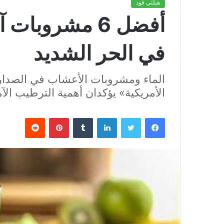
هيلثي فود
أفضل 6 مشروب
في الحر الشديد
الماء ومشروبات الأعشاب في الصدار
الأمريكية» يؤكدان أهمية الترطيب الآ
فيسبوك
تويتر
لينكدإن
بينتيريست