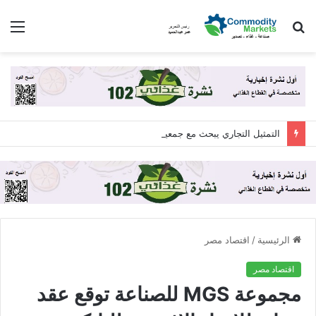
بحث
الق
عن
التمثيل التجاري يبحث مع جمعية المصدرين المصريين “اكسبولينك” آليات التعاون لزيادة الصادرات المصرية
الرئيسية
/
اقتصاد مصر
اقتصاد مصر
مجموعة MGS للصناعة توقع عقد