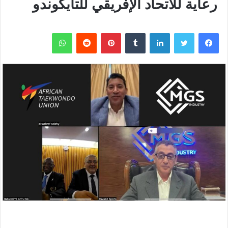
رعاية للاتحاد الإفريقي للتايكوندو
فيسبوك
تويتر
لينكدإن
بينتيريست
واتساب