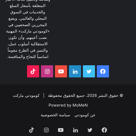
المتعلقة بأسعار السلع
والخدمات في السوق
المحلي والعالمي. ويضع
المحررين الصحفيين في
«كومودتي ماركت» المهنية
نصب أعينهم، وأن تكون
الاستقلالية أسلوب عمل،
والتميز في الطرح مقوماً
اساسياً للنجاح والمنافسة.
فيسبوك
تويتر
لينكدإن
يوتيوب
انستقرام
‫TikTok
© حقوق النشر 2026، جميع الحقوق محفوظة |
كومودتي ماركت
Powered by MoMeN
عن كومودتي
سياسة الخصوصية
فيسبوك
تويتر
لينكدإن
يوتيوب
انستقرام
‫TikTok