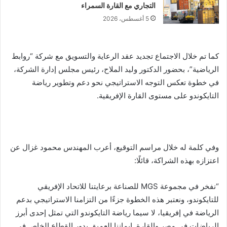
التجاري مع القارة السمراء
5 أغسطس، 2026
كما تم خلال الاجتماع تجديد عقد الرعاية والتسويق مع شركة “روابط
الرياضية”، بحضور الدكتور وليد الملاح، رئيس مجلس إدارة الشركة،
في خطوة تعكس التوجه الاستراتيجي نحو دعم وتطوير رياضة
التايكوندو على مستوى القارة الإفريقية.
وفي كلمة له خلال مراسم التوقيع، أعرب المهندس محمود غزال عن
اعتزازه بهذه الشراكة، قائلًا:
“نفخر في مجموعة MGS للصناعة برعايتنا للاتحاد الإفريقي
للتايكوندو، ونعتبر هذه الخطوة جزءًا من التزامنا الاستراتيجي بدعم
الرياضة في إفريقيا، لا سيما رياضة التايكوندو التي تمثل إحدى أبرز
الرياضات في مصر والقارة. إيماننا العميق بدور القطاع الخاص في