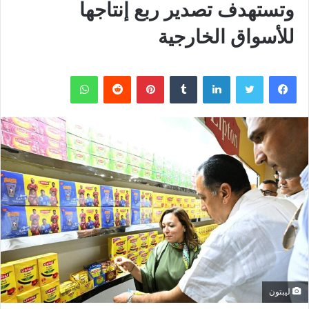
وتستهدف تصدير ربع إنتاجها
للأسواق الخارجية
فيسبوك
تويتر
لينكدإن
بينتيريست
واتساب
ليبتون