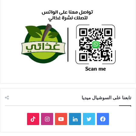
تابعنا على السوشيال ميديا
فيسبوك
تويتر
لينكدإن
يوتيوب
انستقرام
‫TikTok