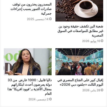
المصدرون يحذرون من توقف
صادرات التمور بسبب إجراءات
جمركية
14 ديسمبر، 2025
شعبة البن تكشف حقيقة وجود بن
غير مطابق للمواصفات في السوق
المصرية
16 يوليو، 2026
إقبال كبير على الجناح المصري في
داليا قابيل : 1000 عارض من 33
اليوم الثالث «جلفود دبي 2026»
دولة يعرضون أحدث ابتكاراتهم
بمجال الأغذية بـ”فوود افريكا” هذا
28 يناير، 2026
العام
2 ديسمبر، 2024